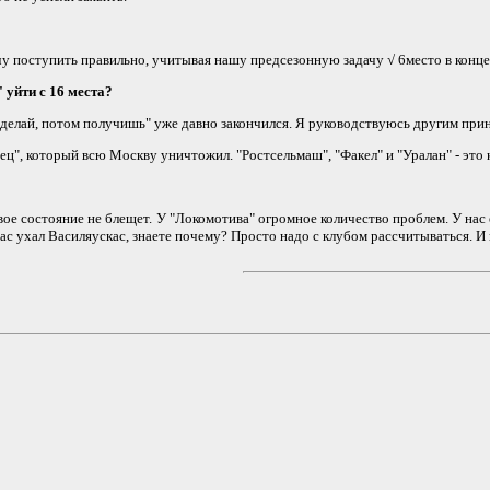
чу поступить правильно, учитывая нашу предсезонную задачу √ 6место в конце
 уйти с 16 места?
елай, потом получишь" уже давно закончился. Я руководствуюсь другим принц
", который всю Москву уничтожил. "Ростсельмаш", "Факел" и "Уралан" - это ка
е состояние не блещет. У "Локомотива" огромное количество проблем. У нас 
ас ухал Василяускас, знаете почему? Просто надо с клубом рассчитываться. 