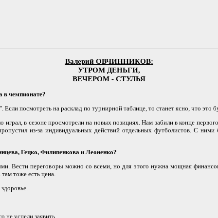
Валерий ОВЧИННИКОВ
:
УТРОМ ДЕНЬГИ,
ВЕЧЕРОМ - СТУЛЬЯ
а в чемпионате?
 Если посмотреть на расклад по турнирной таблице, то станет ясно, что это 
ло играл, в сезоне просмотрели на новых позициях. Нам забили в конце перво
ропустил из-за индивидуальных действий отдельных футболистов. С ними бу
нцева, Гецко, Филипенкова и Леоненко?
. Вести переговоры можно со всеми, но для этого нужна мощная финансовая
там тоже есть цена.
 здоровье.
о не успели заявить.