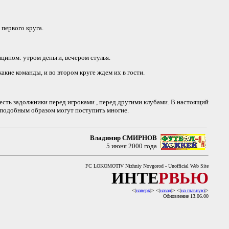
 первого круга.
ипом: утром деньги, вечером стулья.
кие команды, и во втором круге ждем их в гости.
есть задолжники перед игроками , перед другими клубами. В настоящий
И подобным образом могут поступить многие.
Владимир СМИРНОВ
5 июня 2000 года
FC LOKOMOTIV Nizhniy Novgorod - Unofficial Web Site
ИНТЕ
РВЬЮ
<|
наверх
|> <|
назад
|> <|
на главную
|>
Обновление 13.06.00