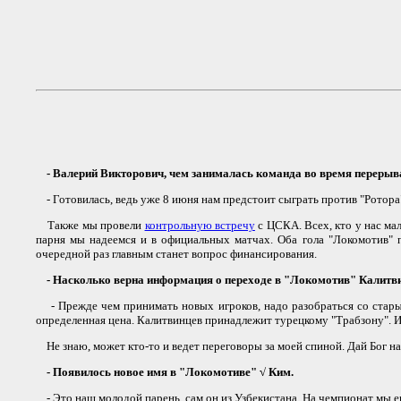
- Валерий Викторович, чем занималась команда во время перерыв
- Готовилась, ведь уже 8 июня нам предстоит сыграть против "Ротора".
Также мы провели
контрольную встречу
с ЦСКА. Всех, кто у нас ма
парня мы надеемся и в официальных матчах. Оба гола "Локомотив" п
очередной раз главным станет вопрос финансирования.
- Насколько верна информация о переходе в "Локомотив" Калитви
- Прежде чем принимать новых игроков, надо разобраться со старыми
определенная цена. Калитвинцев принадлежит турецкому "Трабзону". И 
Не знаю, может кто-то и ведет переговоры за моей спиной. Дай Бог на
- Появилось новое имя в "Локомотиве" √ Ким.
- Это наш молодой парень, сам он из Узбекистана. На чемпионат мы ег