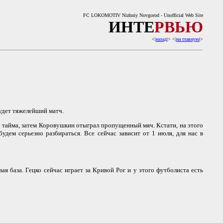
FC LOKOMOTIV Nizhniy Novgorod - Unofficial Web Site
ИНТЕ
РВЬЮ
<|
назад
|> <|
на главную
|>
будет тяжелейший матч.
го тайма, затем Коровушкин отыграл пропущенный мяч. Кстати, на этого
дем серьезно разбираться. Все сейчас зависит от 1 июля, для нас в
 база. Гецко сейчас играет за Кривой Рог и у этого футболиста есть