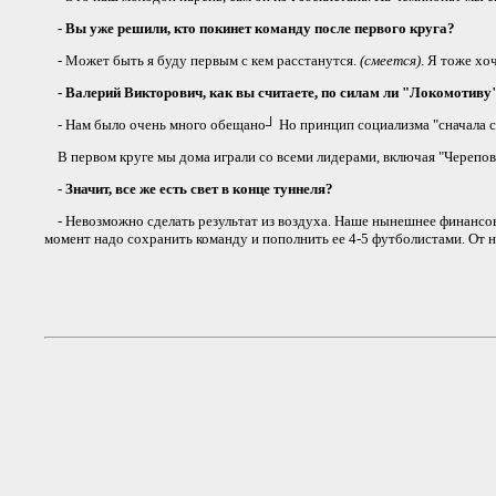
- Вы уже решили, кто покинет команду после первого круга?
- Может быть я буду первым с кем расстанутся.
(смеется)
. Я тоже хо
- Валерий Викторович, как вы считаете, по силам ли "Локомотиву"
- Нам было очень много обещано┘ Но принцип социализма "сначала сд
В первом круге мы дома играли со всеми лидерами, включая "Череповец
- Значит, все же есть свет в конце туннеля?
- Невозможно сделать результат из воздуха. Наше нынешнее финансово
момент надо сохранить команду и пополнить ее 4-5 футболистами. От н