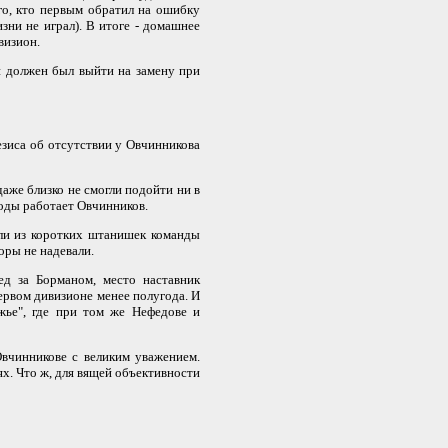
го, кто первым обратил на ошибку
зни не играл). В итоге - домашнее
визион.
 должен был выйти на замену при
зиса об отсутствии у Овчинникова
даже близко не смогли подойти ни в
годы работает Овчинников.
и из коротких штанишек команды
оры не надевали.
 за Борманом, место наставник
ервом дивизионе менее полугода. И
жье", где при том же Нефедове и
чинникове с великим уважением.
х. Что ж, для вящей объективности