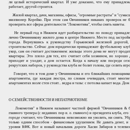
ли целый исторический квартал. И уже доказано, что ему принадлеж
работает, другой строится.
Жилой квартал, дачи, магазины, офисы, "огромные растраты" и "сумасш
миллионер Корейко. При этом сам Овчинников никаких проверок не б
проверить все сферы деятельности "Локомотива", чтобы снять наветы.
Не первый год в Нижнем идет разбирательство по поводу принадлеж
лично Овчинникову жилого дома в центре Нижнего. Место под застрой
города. Вернувшись к руководству Горьковской железной дорогой
строительство. Сейчас дом юридически принадлежит футбольному клубу
укор, сам он считает достижением: жильцы этого дома не могут прода
квартиры. Это плохо для тех, кто считает себя хозяином, но хорошо
приходят и уходят, а дом остается. Когда к началу или посреди се
рекрутских наборов, у руководства клуба не болит голова, где селить игрок
Говорят, что в том доме у Овчинникова и его ближайших помощнико
апартаменты, где каждая люстра, по словам очевидцев, стоит многие
апартаментах возле стен стоят... ведра и тазы: с потолка капает вода. Д
О СЕМЕЙСТВЕННОСТИ И НЕПАТРИОТИЗМЕ
Локомотив" в Нижнем называют частной фирмой "Овчинников & бр
главного тренера (с недавних пор и. о. главного) и президента клуба, ег
городе считают, что Овчинникова невозможно ни уволить, ни снять. Убр
только одним способом - финансовым удушением. Не давать денег, и
уровня КФК. Вот и новый начальник дороги Хасян Зябиров в телевиз