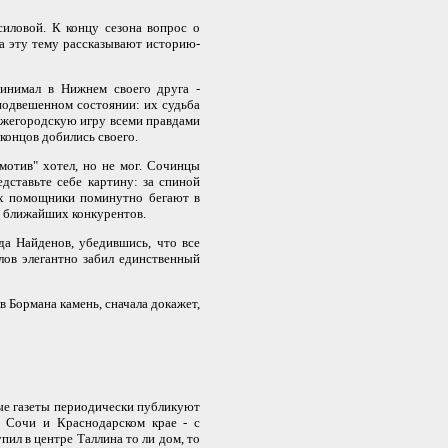
ловой. К концу сезона вопрос о
на эту тему рассказывают историю-
нимал в Нижнем своего друга -
подвешенном состоянии: их судьба
 нижегородскую игру всеми правдами
концов добились своего.
мотив" хотел, но не мог. Сочинцы
едставьте себе картину: за спиной
 их помощники поминутно бегают в
й ближайших конкурентов.
а Найденов, убедившись, что все
лов элегантно забил единственный
в Бормана камень, сначала докажет,
е газеты периодически публикуют
в Сочи и Краснодарском крае - с
ил в центре Таллина то ли дом, то