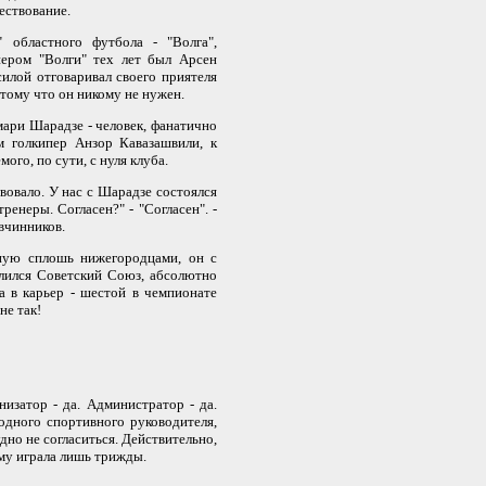
ествование.
областного футбола - "Волга",
нером "Волги" тех лет был Арсен
илой отговаривал своего приятеля
отому что он никому не нужен.
ари Шарадзе - человек, фанатично
 голкипер Анзор Кавазашвили, к
го, по сути, с нуля клуба.
овало. У нас с Шарадзе состоялся
ренеры. Согласен?" - "Согласен". -
Овчинников.
ную сплошь нижегородцами, он с
алился Советский Союз, абсолютно
а в карьер - шестой в чемпионате
не так!
изатор - да. Администратор - да.
 одного спортивного руководителя,
дно не согласиться. Действительно,
му играла лишь трижды.