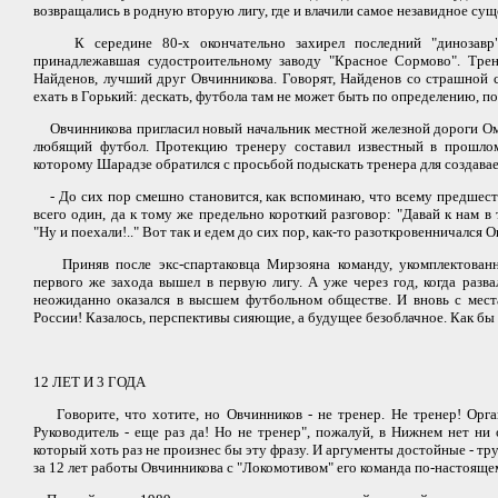
возвращались в родную вторую лигу, где и влачили самое незавидное сущ
К середине 80-х окончательно захирел последний "динозавр" 
принадлежавшая судостроительному заводу "Красное Сормово". Тре
Найденов, лучший друг Овчинникова. Говорят, Найденов со страшной с
ехать в Горький: дескать, футбола там не может быть по определению, п
Овчинникова пригласил новый начальник местной железной дороги Ом
любящий футбол. Протекцию тренеру составил известный в прошлом
которому Шарадзе обратился с просьбой подыскать тренера для создаваемо
- До сих пор смешно становится, как вспоминаю, что всему предшеств
всего один, да к тому же предельно короткий разговор: "Давай к нам в т
"Ну и поехали!.." Вот так и едем до сих пор, как-то разоткровенничался 
Приняв после экс-спартаковца Мирзояна команду, укомплектован
первого же захода вышел в первую лигу. А уже через год, когда разв
неожиданно оказался в высшем футбольном обществе. И вновь с мест
России! Казалось, перспективы сияющие, а будущее безоблачное. Как бы 
12 ЛЕТ И 3 ГОДА
Говорите, что хотите, но Овчинников - не тренер. Не тренер! Орган
Руководитель - еще раз да! Но не тренер", пожалуй, в Нижнем нет ни
который хоть раз не произнес бы эту фразу. И аргументы достойные - тру
за 12 лет работы Овчинникова с "Локомотивом" его команда по-настояще