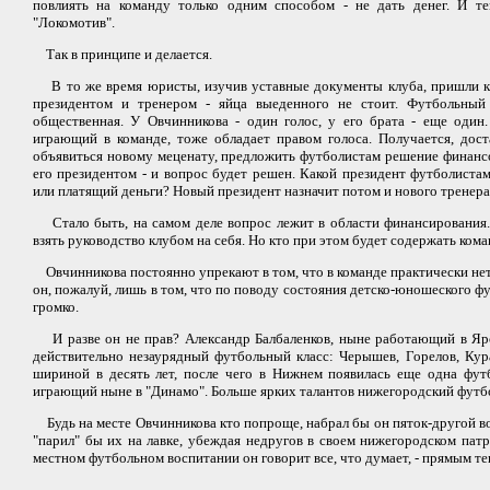
повлиять на команду только одним способом - не дать денег. И т
"Локомотив".
Так в принципе и делается.
В то же время юристы, изучив уставные документы клуба, пришли к
президентом и тренером - яйца выеденного не стоит. Футбольный 
общественная. У Овчинникова - один голос, у его брата - еще один
играющий в команде, тоже обладает правом голоса. Получается, дос
объявиться новому меценату, предложить футболистам решение финанс
его президентом - и вопрос будет решен. Какой президент футболиста
или платящий деньги? Новый президент назначит потом и нового тренера
Стало быть, на самом деле вопрос лежит в области финансировани
взять руководство клубом на себя. Но кто при этом будет содержать ком
Овчинникова постоянно упрекают в том, что в команде практически не
он, пожалуй, лишь в том, что по поводу состояния детско-юношеского ф
громко.
И разве он не прав? Александр Балбаленков, ныне работающий в Яро
действительно незаурядный футбольный класс: Черышев, Горелов, Ку
шириной в десять лет, после чего в Нижнем появилась еще одна фут
играющий ныне в "Динамо". Больше ярких талантов нижегородский футбол
Будь на месте Овчинникова кто попроще, набрал бы он пяток-другой
"парил" бы их на лавке, убеждая недругов в своем нижегородском пат
местном футбольном воспитании он говорит все, что думает, - прямым тек