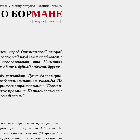
OTIV Nizhniy Novgorod - Unofficial Web Site
О БОР
МАНЕ
<|
назад
|> <|
на главную
|>
луги перед Отечеством" второй
ловек, чей клуб ныне пребывает в
, поговаривают, что 12-летняя
 одних и буйной радости других.
бо ненавидят. Даже болельщики
требовали изгнать из команды. На
 принести транспарант: "Борман!
ское прозвище. Приклеилось еще в
вений весны".
ие команды - кстати, созданные в
адолго до наступления XX века. Но
 горьковские клубы ("Торпедо" и
 один сезон, неизменно со свистом