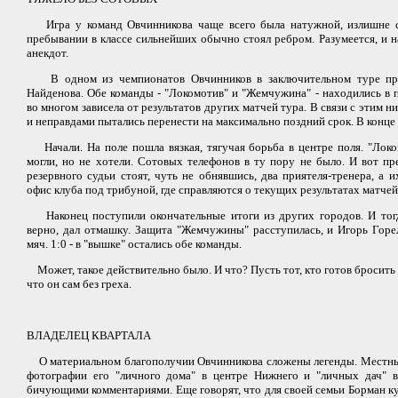
Игра у команд Овчинникова чаще всего была натужной, излишне си
пребывании в классе сильнейших обычно стоял ребром. Разумеется, и 
анекдот.
В одном из чемпионатов Овчинников в заключительном туре при
Найденова. Обе команды - "Локомотив" и "Жемчужина" - находились в 
во многом зависела от результатов других матчей тура. В связи с этим
и неправдами пытались перенести на максимально поздний срок. В конце 
Начали. На поле пошла вязкая, тягучая борьба в центре поля. "Локо
могли, но не хотели. Сотовых телефонов в ту пору не было. И вот пр
резервного судьи стоят, чуть не обнявшись, два приятеля-тренера, а
офис клуба под трибуной, где справляются о текущих результатах матче
Наконец поступили окончательные итоги из других городов. И тогд
верно, дал отмашку. Защита "Жемчужины" расступилась, и Игорь Горе
мяч. 1:0 - в "вышке" остались обе команды.
Может, такое действительно было. И что? Пусть тот, кто готов бросить 
что он сам без греха.
ВЛАДЕЛЕЦ КВАРТАЛА
О материальном благополучии Овчинникова сложены легенды. Местны
фотографии его "личного дома" в центре Нижнего и "личных дач" 
бичующими комментариями. Еще говорят, что для своей семьи Борман куп