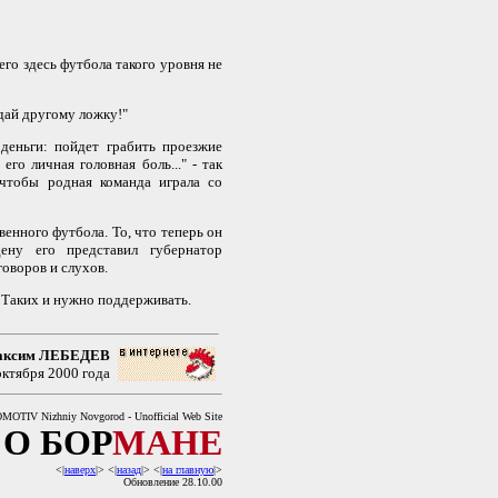
го здесь футбола такого уровня не
дай другому ложку!"
еньги: пойдет грабить проезжие
го личная головная боль..." - так
чтобы родная команда играла со
нного футбола. То, что теперь он
ену его представил губернатор
говоров и слухов.
. Таких и нужно поддерживать.
аксим ЛЕБЕДЕВ
октября 2000 года
OTIV Nizhniy Novgorod - Unofficial Web Site
О БОР
МАНЕ
<|
наверх
|> <|
назад
|> <|
на главную
|>
Обновление 28.10.00