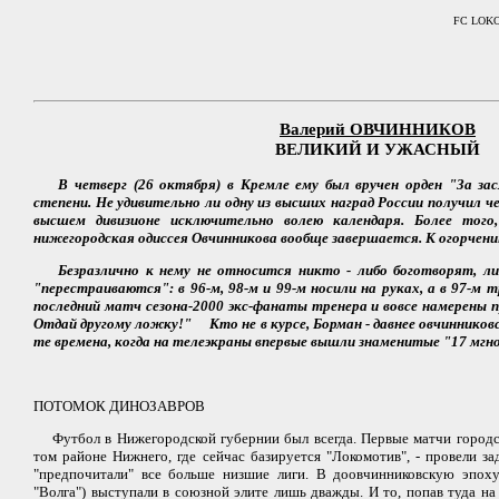
FC LOKOM
Валерий ОВЧИННИКОВ
ВЕЛИКИЙ И УЖАСНЫЙ
В четверг (26 октября) в Кремле ему был вручен орден "За зас
степени. Не удивительно ли одну из высших наград России получил че
высшем дивизионе исключительно волею календаря. Более того
нижегородская одиссея Овчинникова вообще завершается. К огорчению
Безразлично к нему не относится никто - либо боготворят, ли
"перестраиваются": в 96-м, 98-м и 99-м носили на руках, а в 97-м 
последний матч сезона-2000 экс-фанаты тренера и вовсе намерены
Отдай другому ложку!" Кто не в курсе, Борман - давнее овчинников
те времена, когда на телеэкраны впервые вышли знаменитые "17 мгно
ПОТОМОК ДИНОЗАВРОВ
Футбол в Нижегородской губернии был всегда. Первые матчи городск
том районе Нижнего, где сейчас базируется "Локомотив", - провели з
"предпочитали" все больше низшие лиги. В доовчинниковскую эпоху
"Волга") выступали в союзной элите лишь дважды. И то, попав туда на