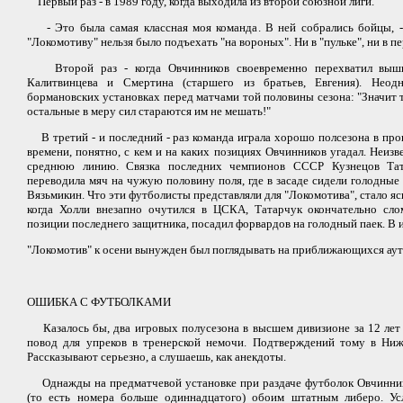
Первый раз - в 1989 году, когда выходила из второй союзной лиги.
- Это была самая классная моя команда. В ней собрались бойцы, - 
"Локомотиву" нельзя было подъехать "на вороных". Ни в "пульке", ни в 
Второй раз - когда Овчинников своевременно перехватил вышв
Калитвинцева и Смертина (старшего из братьев, Евгения). Неод
бормановских установках перед матчами той половины сезона: "Значит 
остальные в меру сил стараются им не мешать!"
В третий - и последний - раз команда играла хорошо полсезона в про
времени, понятно, с кем и на каких позициях Овчинников угадал. Неиз
среднюю линию. Связка последних чемпионов СССР Кузнецов Тат
переводила мяч на чужую половину поля, где в засаде сидели голодные
Вязьмикин. Что эти футболисты представляли для "Локомотива", стало я
когда Холли внезапно очутился в ЦСКА, Татарчук окончательно слом
позиции последнего защитника, посадил форвардов на голодный паек. В ит
"Локомотив" к осени вынужден был поглядывать на приближающихся аут
ОШИБКА С ФУТБОЛКАМИ
Казалось бы, два игровых полусезона в высшем дивизионе за 12 лет
повод для упреков в тренерской немочи. Подтверждений тому в Ни
Рассказывают серьезно, а слушаешь, как анекдоты.
Однажды на предматчевой установке при раздаче футболок Овчинник
(то есть номера больше одиннадцатого) обоим штатным либеро. Ус