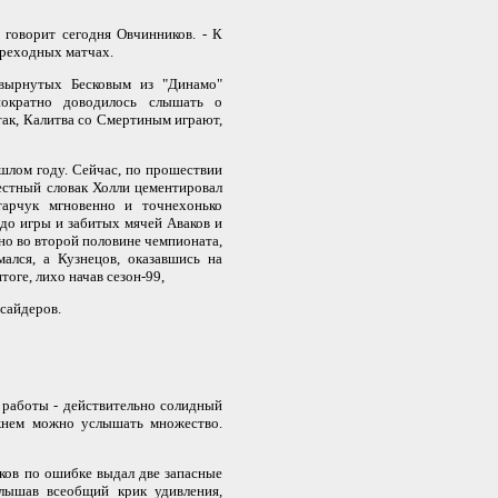
говорит сегодня Овчинников. - К
переходных матчах.
ырнутых Бесковым из "Динамо"
нократно доводилось слышать о
так, Калитва со Смертиным играют,
шлом году. Сейчас, по прошествии
вестный словак Холли цементировал
арчук мгновенно и точнехонько
 до игры и забитых мячей Аваков и
сно во второй половине чемпионата,
ался, а Кузнецов, оказавшись на
оге, лихо начав сезон-99,
сайдеров.
 работы - действительно солидный
жнем можно услышать множество.
ов по ошибке выдал две запасные
лышав всеобщий крик удивления,