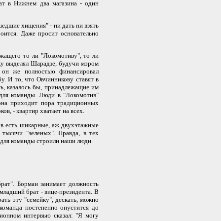
ат в Нижнем два магазина - один
едшие хищения" - ни дать ни взять
оится. Даже просит основательно
ащего то ли "Локомотиву", то ли
ку выделял Шарадзе, будучи мэром
, он же полностью финансировал
. И то, что Овчинникову ставят в
ть, казалось бы, принадлежащие им
 для команды. Люди в "Локомотив"
зона приходит пора традиционных
ов, - квартир хватает на всех.
в есть шикарные, аж двухэтажные
 тысячи "зеленых". Правда, в тех
ом для команды строили наши люди.
ат". Борман занимает должность
о младший брат - вице-президента. В
ать эту "семейку", дескать, можно
 команда постепенно опустится до
ионном интервью сказал: "Я могу