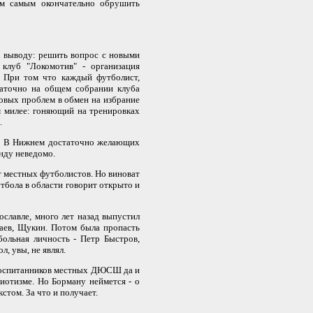
ем самым окончательно обрушить
 выводу: решить вопрос с новыми
клуб "Локомотив" - организация
. При том что каждый футболист,
таточно на общем собрании клуба
овых проблем в обмен на избрание
м милее: гоняющий на тренировках
.
я. В Нижнем достаточно желающих
анду неведомо.
т местных футболистов. Но виноват
утбола в области говорит открыто и
славле, много лет назад выпустил
раев, Щукин. Потом была пропасть
больная личность - Петр Быстров,
, увы, не являл.
 воспитанников местных ДЮСШ да и
риотизме. Но Борману неймется - о
стом. За что и получает.