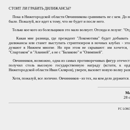
СТОИТ ЛИ ГРАБИТЬ ДИЛИЖАНСЫ?
Пока в Нижегородской области Овчинникова сравнивать не с кем. До не
было. Пожалуй, все идет к тому, что не будет и после него.
Только кое-кого из болельщиков это мало волнует. Отсюда и лозунг: "От
Какая мне разница, где президент "Локомотива" будет добывать д
дилижансы или станет выступать стриптизером в ночных клубах - это е
думают в Нижнем многие. Но при этом не скрывают: им хочется, 
"Спартаком" и "Аланией", а не с "Балаково" и "Олимпией".
Овчинников, возможно, одна из самых противоречивых фигур отечестве
получил столь высокую государственную награду (кстати, к орд
Нижегородской области Иван Скляров), уверен, вызовет новую волну раз
Хотя, пожалуй, все логично. Овчинников - из тех, на ком дело держится
М
28 
FC LOKOM