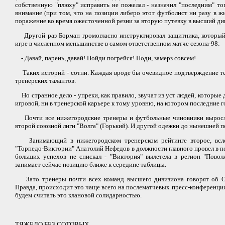
собственную "плюху" исправить не пожелал - назначил "последним" то
внимание (при том, что на позиции либеро этот футболист ни разу в жи
поражение во время ожесточенной резни за вторую путевку в высший ди
Другой раз Борман громогласно инструктировал защитника, который
игре в численном меньшинстве в самом ответственном матче сезона-98:
- Давай, парень, давай! Пойди погрейся! Поди, замерз совсем!
Таких историй - сотни. Каждая вроде бы очевидное подтверждение те
тренерских талантов.
Но странное дело - упреки, как правило, звучат из уст людей, которые 
игровой, ни в тренерской карьере к тому уровню, на котором последние 
Почти все нижегородские тренеры и футбольные чиновники выросл
второй союзной лиги "Волга" (Горький). И другой одежки до нынешней п
Занимающий в нижегородском тренерском рейтинге второе, вслед
"Торпедо-Виктории" Анатолий Нефедов в должности главного провел в п
больших успехов не снискал - "Виктория" вылетела в регион "Повол
занимает сейчас позицию ближе к середине таблицы.
Зато тренеры почти всех команд высшего дивизиона говорят об Ов
Правда, происходит это чаще всего на послематчевых пресс-конференция
будем считать это клановой солидарностью.
ТЯЖЕЛО БЕЗ СОТОВЫХ