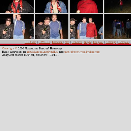
RBDivers
|
ПФЛ-НН
|
Гостевая
|
Чат
|
Новости
|
Клуб
|
Стадион
|
Команда
|
История
|
Copyright ©
2000 Локомотив Нижний Новгород
Ваши замечания на
gdeslokomotivnn@mail.ru
или
gdeslokomotivnn@yahoo.com
Документ создан 15.04.01, обновлен 15.04.01