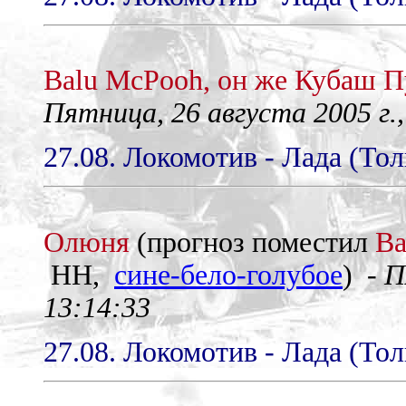
Balu McPooh, он же Кубаш П
Пятница, 26 августа 2005 г.,
27.08. Локомотив - Лада (Тол
Олюня
(прогноз поместил
Ba
НН,
сине-бело-голубое
) -
П
13:14:33
27.08. Локомотив - Лада (Тол