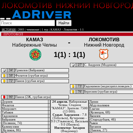
ИСТОРИЯ
| 2003 | чемпионат | 1 тур | КАМАЗ - Локомотив - 1:1
ПРОТОКОЛ
КАМАЗ
ЛОКОМОТИВ
-
Набережные Челны
Нижний Новгород
1(1) : 1(1)
27'
С. Андреев (Моденов)
34'
Ермилов (Байрашев)
59'
Филатов (грубая игра)
72'
Панов (грубая игра)
73'
Евдокимов (недисципл.поведен.)
76'
Береснев (грубая игра)
90'
Панов (2Ж, грубая игра)
Дурнев
24 апреля.
Набережные
Лапин
Челны. Стадион
Филатов
Абдулхаликов
"КАМАЗ". Зрители: 7500
Меерович
Елагин
(13 000).
Табаков
(Кузнецов, 68)
Судья: Харламов
- 7.8
Евдокимов
Яковлев
(Тобольск), Кучеренко -
Байрашев
(Стародубцев, 46)
9.0 (Ульяновск), Васильев
(Полянин, 74)
Рыков
- 9.0 (Ижевск).
Калимуллин
Ваганов
Инспектор: Захаров
(Куликов, 86)
(Павлов, 27)
(Владимир).