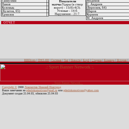
Гайнуллин
Моденов
Показатели
Панов
С. Андреев
матча:
Удары (в створ
Коломыц
ворот) - 11(6):4(3).
(Береснев, 64)
Угловые - 14:0.
(Булатов, 65)
Шаров
Нарушения - 21:7.
Ермилов
Корнеев
М. Андреев
ОТЧЕТ
RBDivers
|
ПФЛ-НН
|
Гостевая
|
Чат
|
Новости
|
Клуб
|
Стадион
|
Команда
|
История
|
.: Sport Banner Network :.
Copyright ©
2000
Локомотив Нижний Новгород
Ваши замечания на
gdeslokomotivnn@mail.ru
или
gdeslokomotivnn@yahoo.com
Документ создан 25.04.03, обновлен 25.04.03