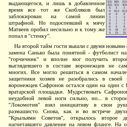
выдающегося, и лишь в добавленное
5(1)
0(0)
5(1)
2(2)
2(1)
4(3)
0
3
3
время все тот же Скобляков был
0
33,3
33,3
0
0
0
заблокирован на самой линии
2
1
3
2
1
3
штрафной. Но подоспевший к мячу
0
1
1
0
0
0
Матвеев пробил несильно и к тому же
9
18
27
9
23
32
попал в "стенку".
На второй тайм гости вышли с двумя новыми 
замена Санько была понятной - футболист н
"горчичник" и вполне мог получить второ
выглядевшего в составе воронежцев не са
многих. Все могло решиться в самом начале
защитники хозяев не разобрались в своей
воронежцев Сафронов остался один на один с
вратарской площадки. Мудрствовать Сафроно
неудобной левой ноги сильно, но... в сторо
"Локомотив" взял инициативу в свои рук
размашисто. Снова, как и во встрече двух
"Крыльями Советов", открылось второе д
нагнетавшего давление на левом фланге. На о