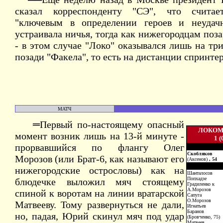
сказал корреспонденту "СЭ", что счита
"ключевым в определении героев и неудачн
устраивала ничья, тогда как нижегородцам поз
- в этом случае "Локо" оказывался лишь на тр
позади "Факела", то есть на дистанции спринтер
МАТЧ
═Первый по-настоящему опасный
ЛОКОМ
момент возник лишь на 13-й минуте -
1 (
прорвавшийся по флангу Олег
Скобляков
Морозов (или Брат-6, как называют его
(Аксенов)
, 54
нижегородские острословы) как на
Шанталосов
Попхадзе
блюдечке выложил мяч стоящему
Градиленко к
А.Морозов
спиной к воротам на линии вратарской
Сапуга
О.Морозов
Матвееву. Тому развернуться не дали,
Игнатьев
Баранов
но, падая, Юрий скинул мяч под удар
(Бровченко, 75)
Матвеев