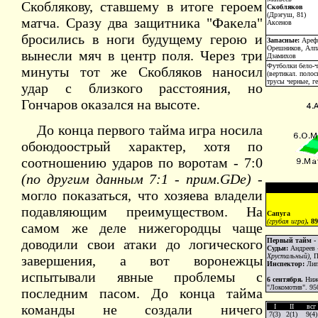
Скоблякову, ставшему в итоге героем
Скобляков
(Дрэгуш, 81)
матча. Сразу два защитника "Факела"
Аксенов
бросились в ноги будущему герою и
Запасные:
Ареф
Орешников, Алпа
вынесли мяч в центр поля. Через три
Дзамихов
Футболки бело-
минуты тот же Скобляков наносил
(вертикал. полос
трусы черные, г
удар с близкого расстояния, но
Гончаров оказался на высоте.
До конца первого тайма игра носила
обоюдоострый характер, хотя по
соотношению ударов по воротам - 7:0
(по другим данным 7:1 - прим.GDe)
-
могло показаться, что хозяева владели
подавляющим преимуществом. На
Сапуга
(грубая игра)
, 89
самом же деле нижегородцы чаще
доводили свои атаки до логического
Первый тайм - 4
Судьи:
Андреев 
Хрустальный)
, 
завершения, а вот воронежцы
Инспектор:
Лип
испытывали явные проблемы с
6 сентября.
Нижн
"Локомотив". 950
последним пасом. До конца тайма
команды не создали ничего
I
II
всг
7(3)
2(1)
9(4)