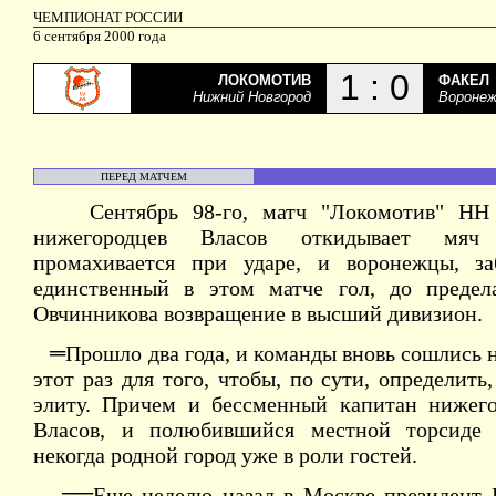
ЧЕМПИОНАТ РОССИИ
6 сентября 2000 года
1 : 0
ЛОКОМОТИВ
ФАКЕЛ
Нижний Новгород
Вороне
ПЕРЕД МАТЧЕМ
Сентябрь 98-го, матч "Локомотив" НН -
нижегородцев Власов откидывает мяч 
промахивается при ударе, и воронежцы, з
единственный в этом матче гол, до преде
Овчинникова возвращение в высший дивизион.
═Прошло два года, и команды вновь сошлись н
этот раз для того, чтобы, по сути, определить
элиту. Причем и бессменный капитан нижего
Власов, и полюбившийся местной торсиде 
некогда родной город уже в роли гостей.
══Еще неделю назад в Москве президент 