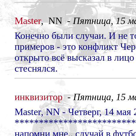
Master
, NN -
Пятница, 15 ма
Конечно были случаи. И не т
примеров - это конфликт Чер
открыто всё высказал в лицо
стеснялся.
инквизитор
-
Пятница, 15 ма
Master, NN - Четверг, 14 мая 2
*************************
напомни мне.. случай в футб