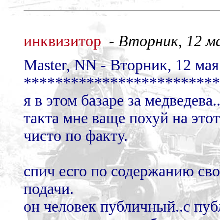
инквизитор
-
Вторник, 12 ма
Master, NN - Вторник, 12 мая 
*************************
я в этом базаре за медведева.
такта мне ваще похуй на этот
чисто по факту.
спич есго по содержанию св
подачи.
он человек публичный..с пу