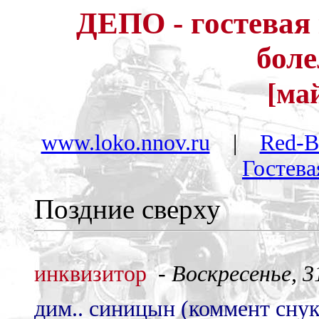
ДЕПО - гостевая
бол
[май
www.loko.nnov.ru
|
Red-B
Гостев
Поздние сверху
инквизитор
-
Воскресенье, 31
дим.. синицын (коммент снук