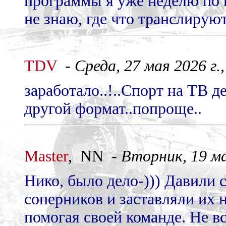
программы я уже неделю по 
не знаю, где что транслируют
TDV
-
Среда, 27 мая 2026 г.
заработало..!..Спорт на ТВ д
другой формат..попроще..
Master
, NN -
Вторник, 19 ма
Нико, было дело-))) Давили 
соперников и заставляли их 
помогая своей команде. Не в