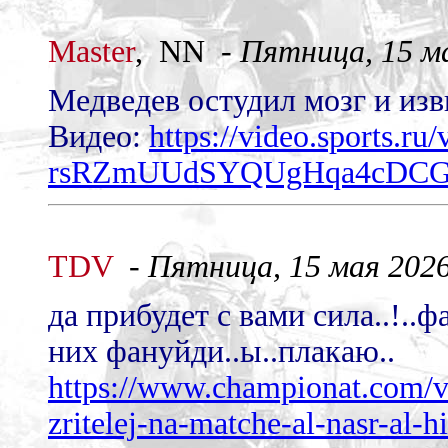
Master
, NN -
Пятница, 15 ма
Медведев остудил мозг и изв
Видео:
https://video.sports.ru/
rsRZmUUdSYQUgHqa4cDCG
TDV
-
Пятница, 15 мая 2026 
да прибудет с вами сила..!..ф
них фануйди..ы..плакаю..
https://www.championat.com/v
zritelej-na-matche-al-nasr-al-hi