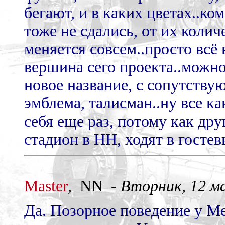
бегают, и в каких цветах..к
тоже не сдались, от их колич
меняется совсем..просто всё в
вершина сего проекта..можно
новое название, с сопутству
эмблема, талисман..ну все к
себя еще раз, потому как др
стадион в НН, ходят в гостев
Master
, NN -
Вторник, 12 ма
Да. Позорное поведение у Ме