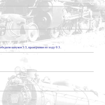
победили кануков 5:3, проигрывая по ходу 0:3..