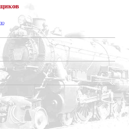
ьщиков
ЕПО