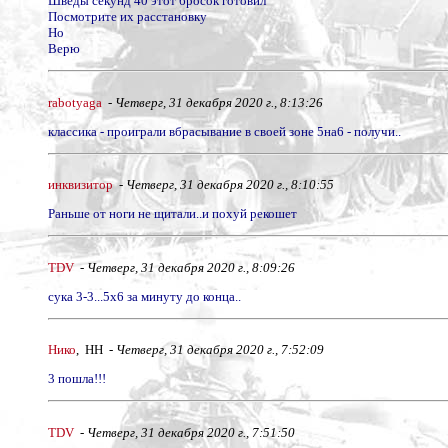
Шведы секунд 40 этот бросок готовил
Посмотрите их расстановку
Но
Верю
rabotyaga
-
Четверг, 31 декабря 2020 г., 8:13:26
классика - проиграли вбрасывание в своей зоне 5на6 - получи..
инквизитор
-
Четверг, 31 декабря 2020 г., 8:10:55
Раньше от ноги не щитали..и похуй рекошет
TDV
-
Четверг, 31 декабря 2020 г., 8:09:26
сука 3-3...5х6 за минуту до конца..
Нико
, НН -
Четверг, 31 декабря 2020 г., 7:52:09
3 пошла!!!
TDV
-
Четверг, 31 декабря 2020 г., 7:51:50