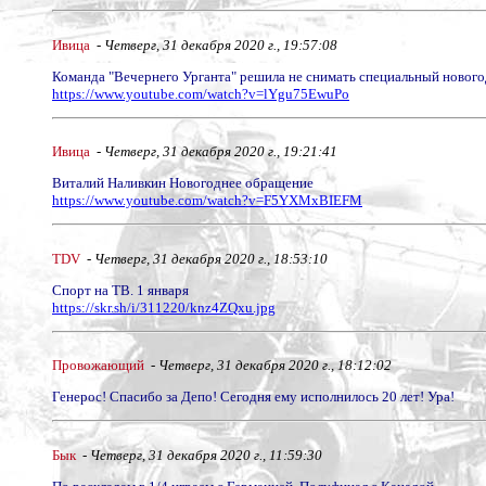
Ивица
-
Четверг, 31 декабря 2020 г., 19:57:08
Команда "Вечернего Урганта" решила не снимать специальный новогод
https://www.youtube.com/watch?v=lYgu75EwuPo
Ивица
-
Четверг, 31 декабря 2020 г., 19:21:41
Виталий Наливкин Новогоднее обращение
https://www.youtube.com/watch?v=F5YXMxBIEFM
TDV
-
Четверг, 31 декабря 2020 г., 18:53:10
Спорт на ТВ. 1 января
https://skr.sh/i/311220/knz4ZQxu.jpg
Провожающий
-
Четверг, 31 декабря 2020 г., 18:12:02
Генерос! Спасибо за Депо! Сегодня ему исполнилось 20 лет! Ура!
Бык
-
Четверг, 31 декабря 2020 г., 11:59:30