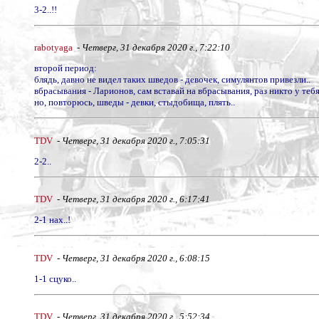
3-2..!!
rabotyaga
-
Четверг, 31 декабря 2020 г., 7:22:10
второй период:
блядь, давно не видел таких шведов - девочек, симулянтов привезли..
вбрасывания - Ларионов, сам вставай на вбрасывания, раз никто у тебя
но, повторюсь, шведы - девки, стыдобища, плять..
TDV
-
Четверг, 31 декабря 2020 г., 7:05:31
2-2..
TDV
-
Четверг, 31 декабря 2020 г., 6:17:41
2-1 нах..!
TDV
-
Четверг, 31 декабря 2020 г., 6:08:15
1-1 сцуко..
TDV
-
Четверг, 31 декабря 2020 г., 5:52:34