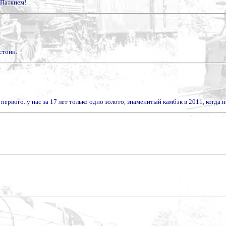
 Патянем!
стоин.
первого..у нас за 17 лет только одно золото, знаменитый камбэк в 2011, когда 