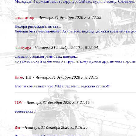
Молодцы!!! Дожали таки трекрунур. Сейчас, судя по всему, Словакия.
инквизитор
-
Четверг, 31 декабря 2020 г., 8:27:55
Нехера расклады считать..
Хочешь быть чемпионом?? Хуярь всех подряд..докажи всем что ты до
rabotyaga
-
Четверг, 31 декабря 2020 г., 8:25:54
сломали стокилограммовых шведок..
но так-то похуй какое место в группе, кому нужны другие места кроме 
Нико
, НН -
Четверг, 31 декабря 2020 г., 8:23:15
Кто то сомневался что МЫ прервём шведскую серию!!!
TDV
-
Четверг, 31 декабря 2020 г., 8:21:44
ееееееенах..!
Вег
-
Четверг, 31 декабря 2020 г., 8:16:25