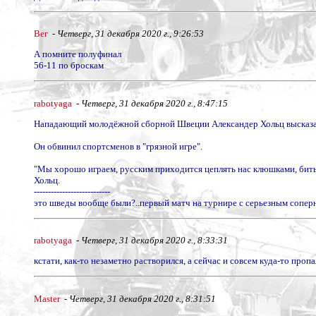
Вег
-
Четверг, 31 декабря 2020 г., 9:26:53
А помните полуфинал
56-11 по броскам
rabotyaga
-
Четверг, 31 декабря 2020 г., 8:47:15
Нападающий молодёжной сборной Швеции Александер Хольц высказал 
Он обвинил спортсменов в "грязной игре".
"Мы хорошо играем, русским приходится цеплять нас клюшками, бить п
Хольц.
---------------------------
это шведы вообще были?..первый матч на турнире с серьезным соперник
rabotyaga
-
Четверг, 31 декабря 2020 г., 8:33:31
кстати, как-то незаметно растворился, а сейчас и совсем куда-то пр
Master
-
Четверг, 31 декабря 2020 г., 8:31:51