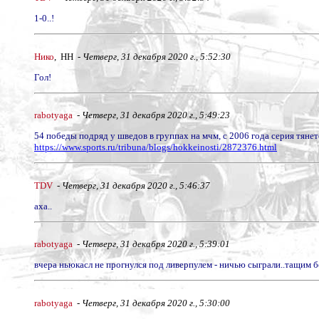
1-0..!
Нико
, НН -
Четверг, 31 декабря 2020 г., 5:52:30
Гол!
rabotyaga
-
Четверг, 31 декабря 2020 г., 5:49:23
54 победы подряд у шведов в группах на мчм, с 2006 года серия тянетс
https://www.sports.ru/tribuna/blogs/hokkeinosti/2872376.html
TDV
-
Четверг, 31 декабря 2020 г., 5:46:37
аха..
rabotyaga
-
Четверг, 31 декабря 2020 г., 5:39:01
вчера ньюкасл не прогнулся под ливерпулем - ничью сыграли..тащим бо
rabotyaga
-
Четверг, 31 декабря 2020 г., 5:30:00