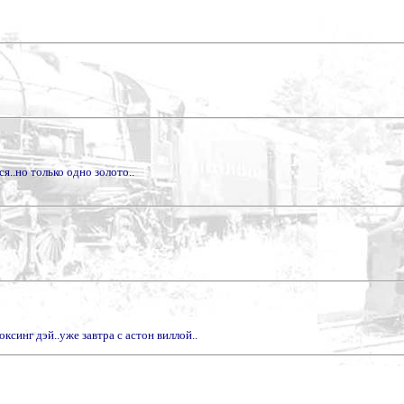
я..но только одно золото..
ксинг дэй..уже завтра с астон виллой..