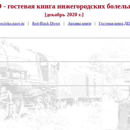
- гостевая книга нижегородских болел
[декабрь 2020 г.]
w.loko.nnov.ru
|
Red-Black Divers
|
Архивы книги
|
Гостевая книга Д