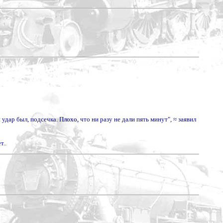
ар был, подсечка. Плохо, что ни разу не дали пять минут", ≈ заявил
т..