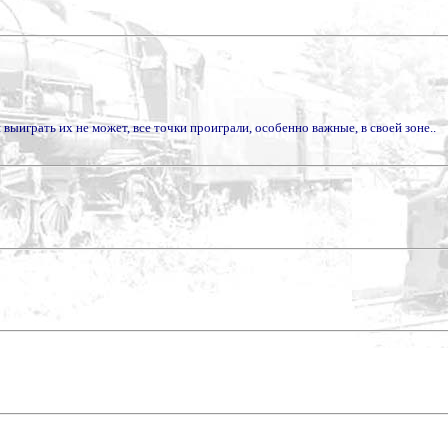
 выиграть их не может, все точки проиграли, особенно важные, в своей зоне..