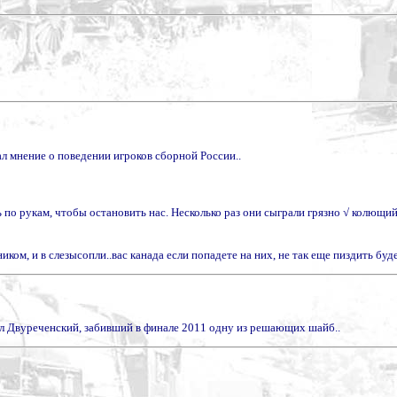
мнение о поведении игроков сборной России..
о рукам, чтобы остановить нас. Несколько раз они сыграли грязно √ колющий уд
ом, и в слезысопли..вас канада если попадете на них, не так еще пиздить буде
опал Двуреченский, забивший в финале 2011 одну из решающих шайб..