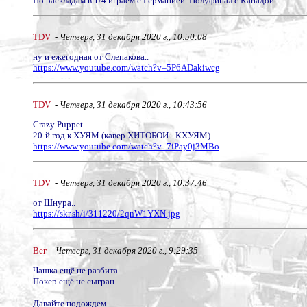
По раскладам в 1/4 играем с Германией. Полуфинал с Канадой.
TDV
-
Четверг, 31 декабря 2020 г., 10:50:08
ну и ежегодная от Слепакова..
https://www.youtube.com/watch?v=5P6ADakiwcg
TDV
-
Четверг, 31 декабря 2020 г., 10:43:56
Crazy Puppet
20-й год к ХУЯМ (кавер ХИТОБОИ - КХУЯМ)
https://www.youtube.com/watch?v=7iPay0j3MBo
TDV
-
Четверг, 31 декабря 2020 г., 10:37:46
от Шнура..
https://skr.sh/i/311220/2qnW1YXN.jpg
Вег
-
Четверг, 31 декабря 2020 г., 9:29:35
Чашка ещё не разбита
Покер ещё не сыгран
Давайте подождем