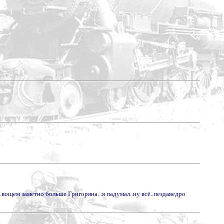
..вощем заметно больше Григоряна...я падумал..ну всё..пездаведро