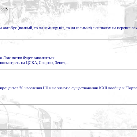
15:19
автобус (полный, то ли команду вёз, то ли калымил) с сигналом на перевес лом
то Локомотив будет заполняться.
 посмотреть на ЦСКА, Спартак, Зенит,...
процентов 50 населения НН и не знают о существовании КХЛ вообще и "Торпедо"