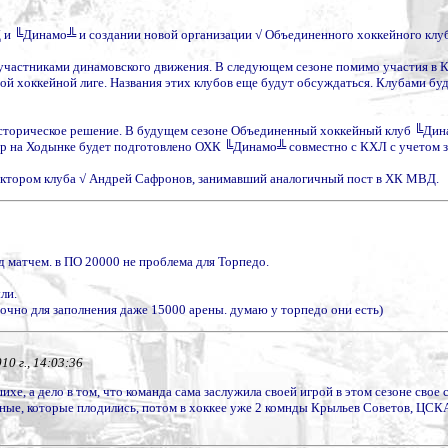
Д и ╚Динамо╩ и создании новой организации √ Объединенного хоккейного клу
участниками динамовского движения. В следующем сезоне помимо участия в 
й хоккейной лиге. Названия этих клубов еще будут обсуждаться. Клубами бу
сторическое решение. В будущем сезоне Объединенный хоккейный клуб ╚Дин
игр на Ходынке будет подготовлено ОХК ╚Динамо╩ совместно с КХЛ с учетом 
ктором клуба √ Андрей Сафронов, занимавший аналогичный пост в ХК МВД.
 матчем. в ПО 20000 не проблема для Торпедо.
ли.
аточно для заполнения даже 15000 арены. думаю у торпедо они есть)
10 г., 14:03:36
хе, а дело в том, что команда сама заслужила своей игрой в этом сезоне свое 
ные, которые плодились, потом в хоккее уже 2 комнды Крыльев Советов, ЦСКА