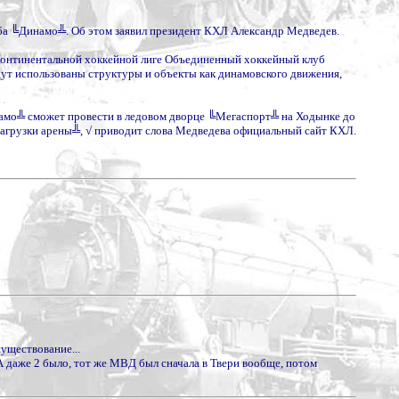
ба ╚Динамо╩. Об этом заявил президент КХЛ Александр Медведев.
Континентальной хоккейной лиге Объединенный хоккейный клуб
дут использованы структуры и объекты как динамовского движения,
амо╩ сможет провести в ледовом дворце ╚Мегаспорт╩ на Ходынке до
загрузки арены╩, √ приводит слова Медведева официальный сайт КХЛ.
существование...
 даже 2 было, тот же МВД был сначала в Твери вообще, потом