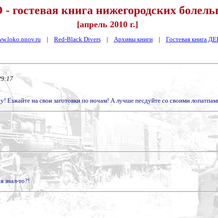
- гостевая книга нижегородских болел
[апрель 2010 г.]
w.loko.nnov.ru
|
Red-Black Divers
|
Архивы книги
|
Гостевая книга Д
29:17
у! Езжайте на свои заготовки по ночам! А лучше песдуйте со своими лопатпами 
я знал-то?!