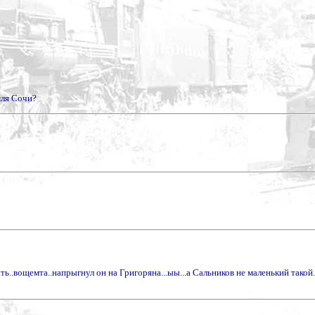
мля Сочи?
ать..вощемта..напрыгнул он на Григоряна...ыы...а Сальников не маленький такой