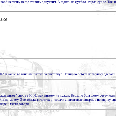
вообще тачку негде ставить допустим. А ездить на футбол - горло сухое. Тож не
13:06
002-м какие-то копейки платил за "пятерку". Нехилую ребята кормушку сделали.
олельщиков" спорт в НиНо нах никому не нужен. Ведь, по большому счету, одни 
зона по-моему. Это только в газетах рисовали аншлаговые цифры, а по ящику ви
ерен, мягко говоря...