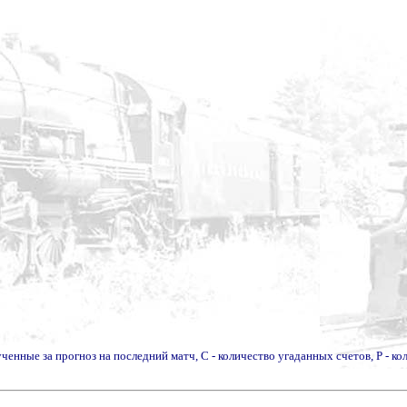
лученные за прогноз на последний матч, С - количество угаданных счетов, Р - к