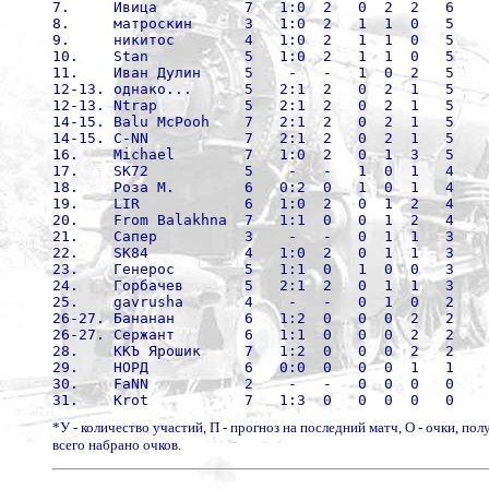
7.     Ивица          7   1:0  2   0  2  2   6
8.     матроскин      3   1:0  2   1  1  0   5
9.     никитос        4   1:0  2   1  1  0   5
10.    Stan           5   1:0  2   1  1  0   5
11.    Иван Дулин     5    -   -   1  0  2   5
12-13. однако...      5   2:1  2   0  2  1   5
12-13. Ntrap          5   2:1  2   0  2  1   5
14-15. Balu McPooh    7   2:1  2   0  2  1   5
14-15. C-NN           7   2:1  2   0  2  1   5
16.    Michael        7   1:0  2   0  1  3   5
17.    SK72           5    -   -   1  0  1   4
18.    Роза М.        6   0:2  0   1  0  1   4
19.    LIR            6   1:0  2   0  1  2   4
20.    From Balakhna  7   1:1  0   0  1  2   4
21.    Сапер          3    -   -   0  1  1   3
22.    SK84           4   1:0  2   0  1  1   3
23.    Генерос        5   1:1  0   1  0  0   3
24.    Горбачев       5   2:1  2   0  1  1   3
25.    gavrusha       4    -   -   0  1  0   2
26-27. Бананан        6   1:2  0   0  0  2   2
26-27. Сержант        6   1:1  0   0  0  2   2
28.    ККЪ Ярошик     7   1:2  0   0  0  2   2
29.    НОРД           6   0:0  0   0  0  1   1
30.    FaNN           2    -   -   0  0  0   0
31.    Krot           7   1:3  0   0  0  0   0
*У - количество участий, П - прогноз на последний матч, О - очки, по
всего набрано очков.