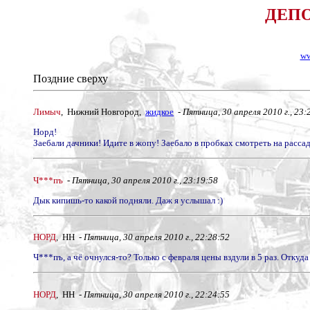
ДЕПО 
ww
Поздние сверху
Лимыч
, Нижний Новгород,
жидкое
-
Пятница, 30 апреля 2010 г., 23:
Норд!
Заебали дачники! Идите в жопу! Заебало в пробках смотреть на рассад
Ч***пъ
-
Пятница, 30 апреля 2010 г., 23:19:58
Дык кипишь-то какой подняли. Даж я услышал :)
НОРД
, НН -
Пятница, 30 апреля 2010 г., 22:28:52
Ч***пъ, а чё очнулся-то? Только с февраля цены вздули в 5 раз. Откуда 
НОРД
, НН -
Пятница, 30 апреля 2010 г., 22:24:55