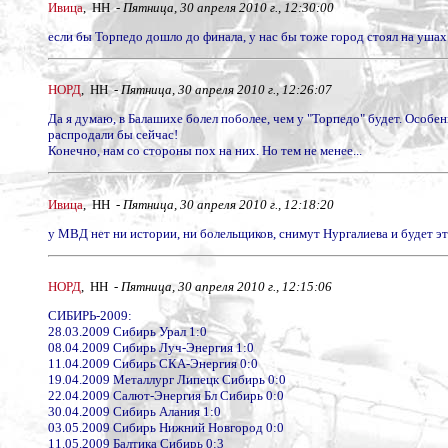
Ивица
, НН -
Пятница, 30 апреля 2010 г., 12:30:00
если бы Торпедо дошло до финала, у нас бы тоже город стоял на ушах
НОРД
, НН -
Пятница, 30 апреля 2010 г., 12:26:07
Да я думаю, в Балашихе болел поболее, чем у "Торпедо" будет. Особен
распродали бы сейчас!
Конечно, нам со стороны пох на них. Но тем не менее...
Ивица
, НН -
Пятница, 30 апреля 2010 г., 12:18:20
у МВД нет ни истории, ни болельщиков, снимут Нургалиева и будет э
НОРД
, НН -
Пятница, 30 апреля 2010 г., 12:15:06
СИБИРЬ-2009:
28.03.2009 Сибирь Урал 1:0
08.04.2009 Сибирь Луч-Энергия 1:0
11.04.2009 Сибирь СКА-Энергия 0:0
19.04.2009 Металлург Липецк Сибирь 0:0
22.04.2009 Салют-Энергия Бл Сибирь 0:0
30.04.2009 Сибирь Алания 1:0
03.05.2009 Сибирь Нижний Новгород 0:0
11.05.2009 Балтика Сибирь 0:3