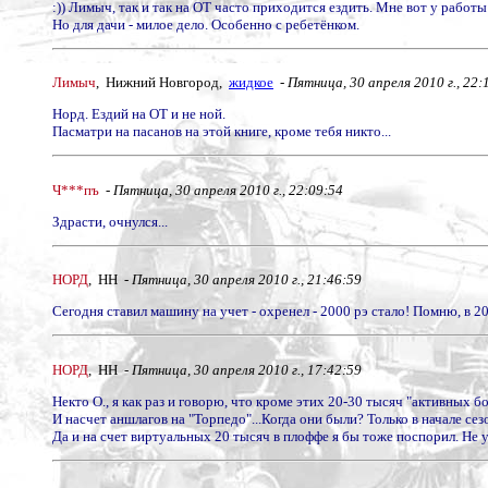
:)) Лимыч, так и так на ОТ часто приходится ездить. Мне вот у работы 
Но для дачи - милое дело. Особенно с ребетёнком.
Лимыч
, Нижний Новгород,
жидкое
-
Пятница, 30 апреля 2010 г., 22:
Норд. Ездий на ОТ и не ной.
Пасматри на пасанов на этой книге, кроме тебя никто...
Ч***пъ
-
Пятница, 30 апреля 2010 г., 22:09:54
Здрасти, очнулся...
НОРД
, НН -
Пятница, 30 апреля 2010 г., 21:46:59
Сегодня ставил машину на учет - охренел - 2000 рэ стало! Помню, в 2
НОРД
, НН -
Пятница, 30 апреля 2010 г., 17:42:59
Некто О., я как раз и говорю, что кроме этих 20-30 тысяч "активных б
И насчет аншлагов на "Торпедо"...Когда они были? Только в начале се
Да и на счет виртуальных 20 тысяч в плоффе я бы тоже поспорил. Не ув