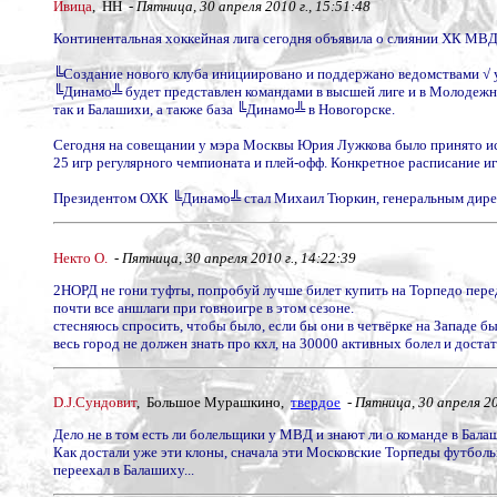
Ивица
, НН -
Пятница, 30 апреля 2010 г., 15:51:48
Континентальная хоккейная лига сегодня объявила о слиянии ХК МВ
╚Создание нового клуба инициировано и поддержано ведомствами √ 
╚Динамо╩ будет представлен командами в высшей лиге и в Молодежно
так и Балашихи, а также база ╚Динамо╩ в Новогорске.
Сегодня на совещании у мэра Москвы Юрия Лужкова было принято и
25 игр регулярного чемпионата и плей-офф. Конкретное расписание 
Президентом ОХК ╚Динамо╩ стал Михаил Тюркин, генеральным дире
Некто О.
-
Пятница, 30 апреля 2010 г., 14:22:39
2НОРД не гони туфты, попробуй лучше билет купить на Торпедо перед
почти все аншлаги при говноигре в этом сезоне.
стесняюсь спросить, чтобы было, если бы они в четвёрке на Западе бы
весь город не должен знать про кхл, на 30000 активных болел и дост
D.J.Сундовит
, Большое Мурашкино,
твердое
-
Пятница, 30 апреля 20
Дело не в том есть ли болельщики у МВД и знают ли о команде в Балаши
Как достали уже эти клоны, сначала эти Московские Торпеды футболь
переехал в Балашиху...