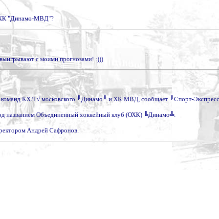
е ХК "Динамо-МВД"?
выигрывают с моими прогнозами! :)))
х команд КХЛ √ московского ╚Динамо╩ и ХК МВД, сообщает ╚Спорт-Экспрес
 под названием Объединенный хоккейный клуб (ОХК) ╚Динамо╩.
иректором Андрей Сафронов.