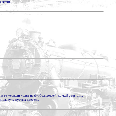
 катит...
..
и те же люди ходят на футбол, хоккей, хоккей с мячом...
дишь кучу пустых кресел...