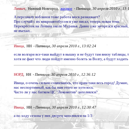
Лимыч
, Нижний Новгород,
жидкое
-
Пятница, 30 апреля 2010 г., 13:
А персоналу вобланов тоже работа моск разжижает?
Про случай с их микроавтобусом я уже писал, теперь новая тема.
Перекрёсток на Ленина около Муравья. Давно уже загорелся красный, а 
не въехал...
Ивица
, НН -
Пятница, 30 апреля 2010 г., 13:02:24
если волгари все-таки выйдут в вышку и не будут там внизу таблицы, 
хотя не факт что люди пойдут именно болеть за Волгу, а будут ходить
НОРД
, НН -
Пятница, 30 апреля 2010 г., 12:36:12
Ивица, о-очень сильно сомневаюсь, что прям-таки весь город! Думаю, 
нас неспортивный, как бы нам этого не хотелось.
Часто ли у нас битком ЦС "Локомотив" заполнялся?
Ивица
, НН -
Пятница, 30 апреля 2010 г., 12:30:47
а по ходу сезона у них дворец заполнялся на 1/3