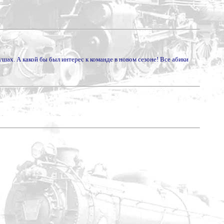
ушах. А какой бы был интерес к команде в новом сезоне! Все абики