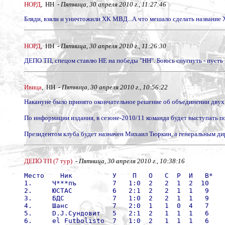
НОРД
, НН -
Пятница, 30 апреля 2010 г., 11:27:46
Бляди, взяли и уничтожили ХК МВД...А что мешало сделать названи
НОРД
, НН -
Пятница, 30 апреля 2010 г., 11:26:30
ДЕПО ТП, спецом ставлю НЕ на победы "НН". Боюсь спугнуть - пусть 
Ивица
, НН -
Пятница, 30 апреля 2010 г., 10:56:22
Накануне было принято окончательное решение об объединении дву
По информации издания, в сезоне-2010/11 команда будет выступать
Президентом клуба будет назначен Михаил Тюркин, а генеральным д
ДЕПО ТП (7 тур)
-
Пятница, 30 апреля 2010 г., 10:38:16
Место    Ник          У    П   О   С  Р  И   В*
1.     Ч***пъ         7   1:0  2   2  1  2  10
2.     ЮСТАС          6   2:1  2   2  1  1   9
3.     БДС            7   1:0  2   2  1  1   9
4.     Шанс           7   2:0  1   1  0  4   7
5.     D.J.Сундовит   5   2:1  2   1  1  1   6
6.     el Futbolisto  7   1:0  2   1  1  1   6