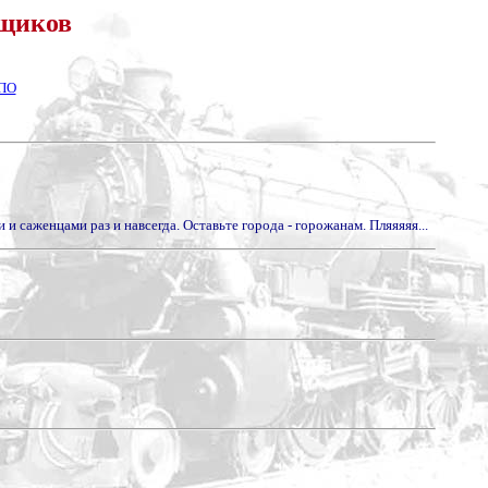
ьщиков
ЕПО
и саженцами раз и навсегда. Оставьте города - горожанам. Пляяяяя...