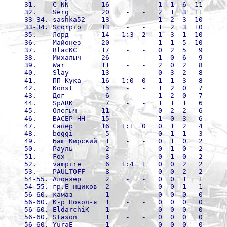
31.    C-NN        16    -   -   1  1  6  11
32.    Serg        20    -   -   2  1  3  11
33-34. sashka52    13    -   -   1  2  3  10
33-34. Scorpio     13    -   -   1  2  3  10
35.    Лорд        14   1:3  2   1  3  1  10
36.    Майонез     20    -   -   1  1  5  10
37.    BlacKC      17    -   -   0  2  5   9
38.    Михалыч     26    -   -   1  0  6   9
39.    War         11    -   -   2  0  2   8
40.    Slay        13    -   -   0  3  2   8
41.    ПП Кука     16   1:0  0   1  1  3   8
42.    Konst        5    -   -   1  2  0   7
43.    Дог          6    -   -   1  2  0   7
44.    SpARK        7    -   -   1  1  1   6
45.    Олегыч      11    -   -   0  2  2   6
46.    ВАСЕР НН    15    -   -   1  0  3   6
47.    Сапер       16   1:1  0   0  1  2   4
48.    boggi        5    -   -   0  1  1   3
49.    Баш Кирский  1    -   -   0  1  0   2
50.    Рауль        2    -   -   0  1  0   2
51.    Fox          3    -   -   0  1  0   2
52.    vampire      6   1:4  1   0  0  2   2
53.    PAULTOFF     8    -   -   0  0  2   2
54-55. Алонзер      2    -   -   0  0  1   1
54-55. гр.Е-нщиков  2    -   -   0  0  1   1
56-60. камаз        1    -   -   0  0  0   0
56-60. К-р Повол-я  1    -   -   0  0  0   0
56-60. EldarchiK    1    -   -   0  0  0   0
56-60. Stason       1    -   -   0  0  0   0
56-60. YuraE        1    -   -   0  0  0   0