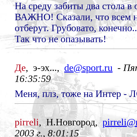
На среду забиты два стола в
ВАЖНО! Сказали, что всем на
отберут. Грубовато, конечно..
Так что не опазывать!
Де
, э-эх...,
de@sport.ru
-
Пят
16:35:59
Меня, плз, тоже на Интер -
pirreli
, Н.Новгород,
pirreli@
2003 г., 8:01:15