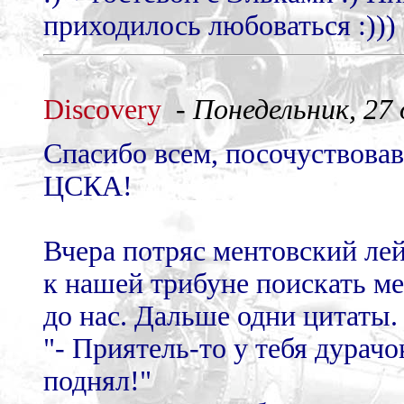
приходилось любоваться :)))
Discovery
-
Понедельник, 27 
Спасибо всем, посочуствова
ЦСКА!
Вчера потряс ментовский ле
к нашей трибуне поискать м
до нас. Дальше одни цитаты.
"- Приятель-то у тебя дурачо
поднял!"