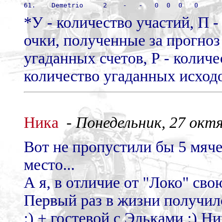
61.    Demetrio     2    -   -   0  0  0   0
*У - количество участий, П -
очки, полученные за прогноз
угаданных счетов, Р - количе
количество угаданных исходов
Ника
-
Понедельник, 27 октя
Вот не пропустили бы 5 мяче
место...
А я, в отличие от "Локо" сво
Первый раз в жизни получил
:) + гостевой с Эльками :) Н