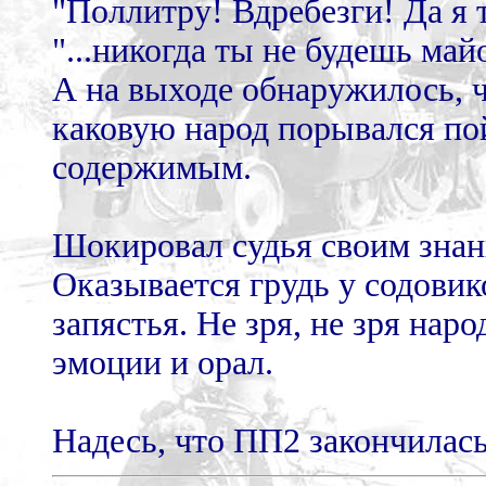
"Поллитру! Вдребезги! Да я 
"...никогда ты не будешь май
А на выходе обнаружилось, ч
каковую народ порывался пой
содержимым.
Шокировал судья своим знан
Оказывается грудь у содовиков
запястья. Не зря, не зря наро
эмоции и орал.
Надесь, что ПП2 закончилась