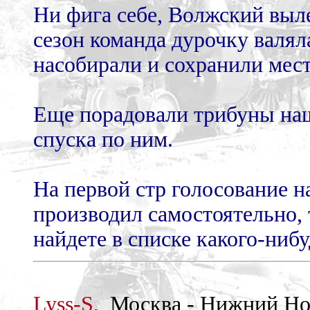
Ни фига себе, Волжский выле
сезон команда дурочку валял
насобирали и сохранили мест
Еще порадовали трибуны наш
спуска по ним.
На первой стр голосование 
производил самостоятельно, т
найдете в списке какого-ниб
Lyss-S
, Москва - Нижний Н