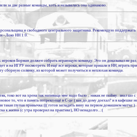
ели за две разные команды, хоть и называлась она одинаково.
персональщика и свободного центрального защитника. Рекомендую поддержать 
н - Локо НН 1:0.
х игроков Борман должен собрать играющую команду. Это он доказывал не раз.
дет и на ИГРУ посмотреть. И ещё все игроки, которые пришли в НН, играть пр
эту сборную солянку, из которой может получиться и неплохая команда.
як, токо вот на хрена так напиваца мне надо было .. никак не пойму.. знал шо с 
новое то, что я память потреял ещё в С-де:( как до дому доехал? и в кафешке н
ня такая глупая привычка:((( готов загладить вину на первом домашнем матче:)
 к жизни (с утра проверил на практике), НО ненадолго...:(