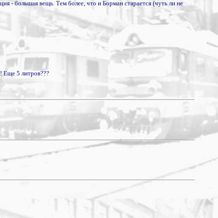
ция - большая вещь. Тем более, что и Борман старается (чуть ли не
я! Еще 5 литров???