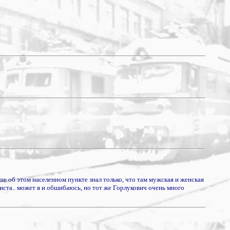
ше об этом населенном пункте знал только, что там мужская и женская
олиста.. может я и обшибаюсь, но тот же Горлукович очень много