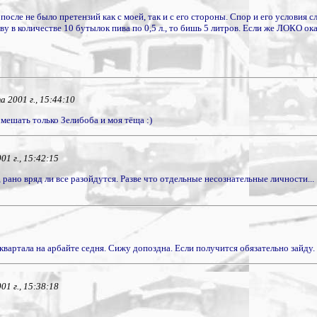
после не было претензий как с моей, так и с его стороны. Спор и его условия 
ву в количестве 10 бутылок пива по 0,5 л., то бишь 5 литров. Если же ЛОКО ок
 2001 г., 15:44:10
омешать только Зелибоба и моя тёща :)
1 г., 15:42:15
 рано вряд ли все разойдутся. Разве что отдельные несознательные личности... :
 квартала на арбайте седня. Сижу допоздна. Если получится обязательно зайду
1 г., 15:38:18