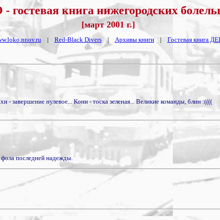
- гостевая книга нижегородских болел
[март 2001 г.]
w.loko.nnov.ru
|
Red-Black Divers
|
Архивы книги
|
Гостевая книга Д
- завершение нулевое... Кони - тоска зеленая... Великие команды, блин :((((
и фола последней надежды.