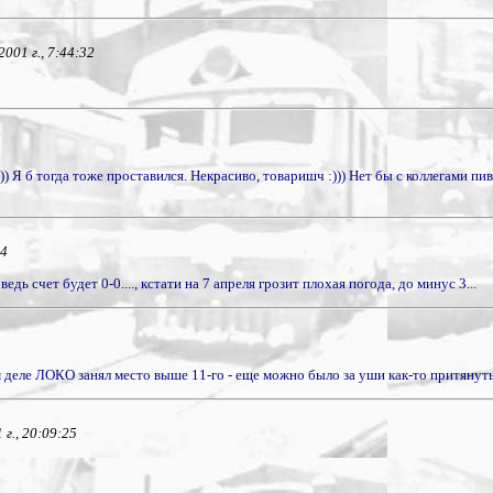
001 г., 7:44:32
 :)) Я б тогда тоже проставился. Некрасиво, товаришч :))) Нет бы с коллегами п
44
 счет будет 0-0...., кстати на 7 апреля грозит плохая погода, до минус 3...
м деле ЛОКО занял место выше 11-го - еще можно было за уши как-то притянуть :)))
г., 20:09:25