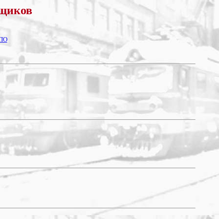
ьщиков
ЕПО