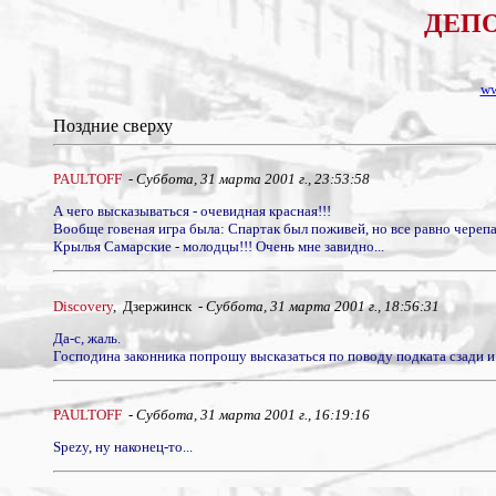
ДЕПО 
ww
Поздние сверху
PAULTOFF
-
Суббота, 31 марта 2001 г., 23:53:58
А чего высказываться - очевидная красная!!!
Вообще говеная игра была: Спартак был поживей, но все равно черепахи 
Крылья Самарские - молодцы!!! Очень мне завидно...
Discovery
, Дзержинск -
Суббота, 31 марта 2001 г., 18:56:31
Да-с, жаль.
Господина законника попрошу высказаться по поводу подката сзади 
PAULTOFF
-
Суббота, 31 марта 2001 г., 16:19:16
Spezy, ну наконец-то...