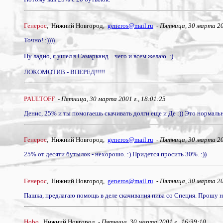
Генерос
, Нижний Новгород,
generos@mail.ru
-
Пятница, 30 марта 200
Точно! :))))
Ну ладно, я ушел в Самарканд... чего и всем желаю. :)
ЛОКОМОТИВ - ВПЕРЕД!!!!!
PAULTOFF
-
Пятница, 30 марта 2001 г., 18:01:25
Денис, 25% и ты помогаешь скачивать долги еще и Де :)) Это нормальн
Генерос
, Нижний Новгород,
generos@mail.ru
-
Пятница, 30 марта 200
25% от десяти бутылок - нехорошо. :) Придется просить 30%. :))
Генерос
, Нижний Новгород,
generos@mail.ru
-
Пятница, 30 марта 200
Пашка, предлагаю помощь в деле скачивания пива со Специя. Прошу не
Hobo
, Нижний Новгород -
Пятница, 30 марта 2001 г., 16:39:10