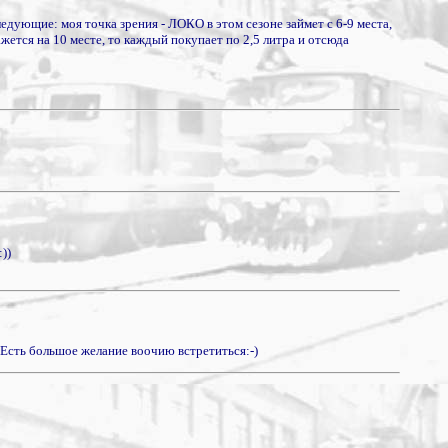
следующие: моя точка зрения - ЛОКО в этом сезоне займет с 6-9 места,
ажется на 10 месте, то каждый покупает по 2,5 литра и отсюда
))
. Есть большое желание воочию встретиться:-)