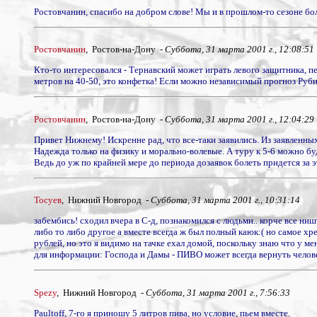
Ростовчанин, спасибо на добром слове! Мы и в прошлом-то сезоне бол
Ростовчанин
, Ростов-на-Дону -
Суббота, 31 марта 2001 г., 12:08:51
Кто-то интересовался - Тернавский может играть левого защитника, 
метров на 40-50, это конфетка! Если можно независимый прогноз Руби
Ростовчанин
, Ростов-на-Дону -
Суббота, 31 марта 2001 г., 12:04:29
Привет Нижнему! Искренне рад, что все-таки заявились. Из заявленны
Надежда только на физику и морально-волевые. А туру к 5-6 можно бу
Ведь до уж по крайней мере до периода дозаявок болеть придется за 
Тосуев
, Нижний Новгород -
Суббота, 31 марта 2001 г., 10:31:14
забембись! сходил вчера в С-д, познакомился с людьми.. корче все ништ
либо то либо другое а вместе всегда ж был полный каюк:( но самое хре
рублей, но это я видимо на тачке ехал домой, поскольку знаю что у ме
для информации: Господа и Дамы - ПИВО может всегда вернуть человека
Spezy
, Нижний Новгород -
Суббота, 31 марта 2001 г., 7:56:33
Paultoff, 7-го я приношу 5 литров пива, но условие, пьем вместе.