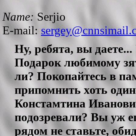
Name:
Serjio
E-mail:
sergey@cnnsimail.
Ну, ребята, вы даете..
Подарок любимому зят
ли? Покопайтесь в па
припомнить хоть один
Констамтина Иванови
подозревали? Вы уж е
рядом не ставьте, обид