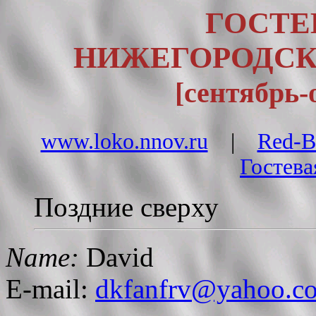
ГОСТЕ
НИЖЕГОРОДСК
[сентябрь-о
www.loko.nnov.ru
|
Red-B
Гостев
Поздние сверху
Name:
David
E-mail:
dkfanfrv@yahoo.c