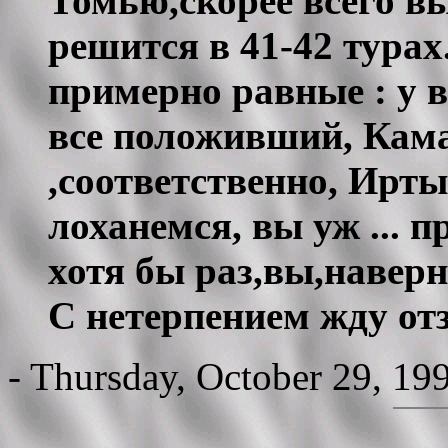
Томью,скорее всего вы 
решится в 41-42 турах
примерно равные : у в
все положивший, Кама
,соответственно, Ирт
лоханемся, вы уж ... п
хотя бы раз,вы,наверн
С нетерпением жду от
- Thursday, October 29, 19