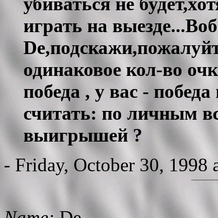
убиваться не будет,хот
играть на выезде...Воб
De,подскажи,пожалуйт
одинаковое кол-во очк
победа , у вас - победа
считать: по личным в
выигрышей ?
- Friday, October 30, 1998
Name:
De