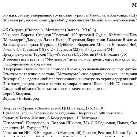
М
Близки к своему завершению групповые турниры Мемориала Александра Щуки
"Металлург", арзамасская "Дружба", дзержинский "Химик" и нижегородский 
ФК Сызрань (Сызрань) - Металлург (Выкса) - 0:3 (0:3)
30 января. Ворсма. Стадион "Спартак". 100 зрителей. Судьи: Ю.Устинов (Пав
"Металлург": Давыдов, Лазин, Рытов, Трусилин, Боровиков, Гадалов, Владим
На замену выходили: Мурысев, Субботин, Выропаев, Мишин, Николаев, Нибу
Голы: 0:1 - Трушкин (18), 0:2 - Трушкин (22), 0:3 - Трушкин (34).
Предупреждены: Тархов (75), -Рытов (39), Субботин (47), Николаев (75)
В течение всей встречи "Ме-таллург" имел полное преиму-щество над соперн
предопределив исход матча.
В перерыве Евгений Попов произвел 9 замен, но появив-шиеся на поле футбо
Отметим появление в составе "Металлурга" еще одного новичка - полузащи
Виктория", а недавно свой профессиональный статус по-терял и дзержинский 
И напоследок два слова о гостях турнира памяти Щукина. ФК "Сызрань", 
Самарской области было засчитано техническое пораже-ние.
Сергей Козунов,
Ворсма - Н.Новгород
Энергетик (Урень) - Локомотив-НН (Н.Новгород) - 5:1 (3:0)
1 февраля. Урень. Запасное поле стадиона "Энергетик". 500 зри-телей.
Судьи: М.Белов, И.Минц, А.Коса-рев (все - Н.Новгород).
"Энергетик": Пестрецов, А. Вол-ков (Шкилев, 78), С.Н.Родионов, Попов, Сы
даркевич, 46; Груздев, 72).
"Локомотив-НН": К.Кондратьев (Матвеев, 46), Газзаев, Ревазов, Шаров, Тузико