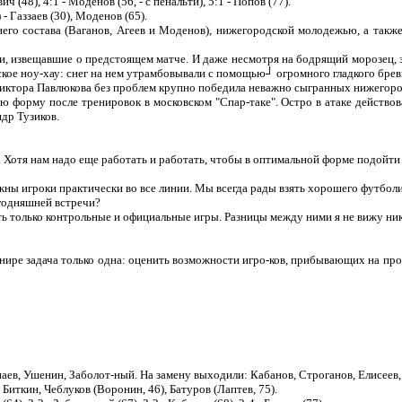
ич (48), 4:1 - Моденов (56, - с пенальти), 5:1 - Попов (77).
- Газзаев (30), Моденов (65).
его состава (Ваганов, Агеев и Моденов), нижегородской молодежью, а так
и, извещавшие о предстоящем матче. И даже несмотря на бодрящий морозец, з
кое ноу-хау: снег на нем утрамбовывали с помощью┘ огромного гладкого брев
ктора Павлюкова без проблем крупно победила неважно сыгранных нижегоро
форму после тренировок в московском "Спар-таке". Остро в атаке действов
др Тузиков.
о. Хотя нам надо еще работать и работать, чтобы в оптимальной форме подойт
ужны игроки практически во все линии. Мы всегда рады взять хорошего футбол
егодняшней встречи?
ь только контрольные и официальные игры. Разницы между ними я не вижу ник
рнире задача только одна: оценить возможности игро-ков, прибывающих на про
ев, Ушенин, Заболот-ный. На замену выходили: Кабанов, Строганов, Елисеев,
иткин, Чеблуков (Воронин, 46), Батуров (Лаптев, 75).