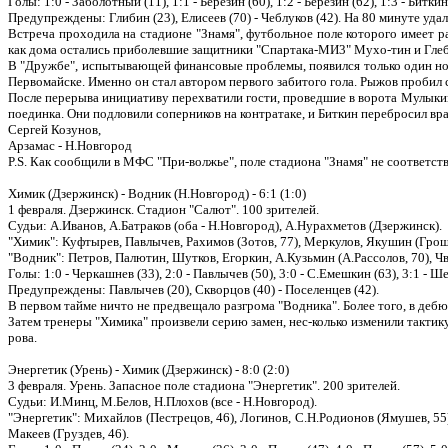
Голы: 1:0 - Заболотный (11), 1:1 - Березин (60), 1:2 - Березин (62), 1:3 - Биткин
Предупреждены: Глибин (23), Елисеев (70) - Чеблуков (42). На 80 минуте удале
Встреча проходила на стадионе "Знамя", футбольное поле которого имеет р
как дома остались приболевшие защитники "Спартака-МИ3" Мухо-тин и Глеб
В "Дружбе", испытывающей финансовые проблемы, появился только один но
Первомайске. Именно он стал автором первого забитого гола. Рыжов пробил со
После перерыва инициативу перехватили гости, проведшие в ворота Мулыкина
поединка. Они подловили соперников на контратаке, и Биткин перебросил вра
Сергей Козунов,
Арзамас - Н.Новгород
P.S. Как сообщили в МФС "При-волжье", поле стадиона "Знамя" не соответств
Химик (Дзержинск) - Водник (Н.Новгород) - 6:1 (1:0)
1 февраля. Дзержинск. Стадион "Салют". 100 зрителей.
Судьи: А.Иванов, А.Батраков (оба - Н.Новгород), А.Нурахметов (Дзержинск).
"Химик": Куфтырев, Павлычев, Рахимов (Зотов, 77), Меркулов, Якушин (Гроше
"Водник": Петров, Палютин, Шутков, Егоркин, А.Кузьмин (А.Рассолов, 70), Ч
Голы: 1:0 - Черкашнев (33), 2:0 - Павлычев (50), 3:0 - С.Емешкин (63), 3:1 - Ш
Предупреждены: Павлычев (20), Скворцов (40) - Поселенцев (42).
В первом тайме ничто не предвещало разгрома "Водника". Более того, в деб
Затем тренеры "Химика" произвели серию замен, нес-колько изменили тактик
рова.
Энергетик (Урень) - Химик (Дзержинск) - 8:0 (2:0)
3 февраля. Урень. Запасное поле стадиона "Энергетик". 200 зрителей.
Судьи: И.Минц, М.Белов, Н.Плохов (все - Н.Новгород).
"Энергетик": Михайлов (Пестрецов, 46), Логинов, С.Н.Родионов (Ямушев, 55)
Макеев (Груздев, 46).