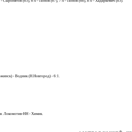
0 - Сыропятов (65), 6:0 - Попов (67), 7:0 - Попов (68), 8:0 - Хадаркевич (85).
жинск) - Водник (Н.Новгород) - 6:1.
ля. Локомотив-НН - Химик.