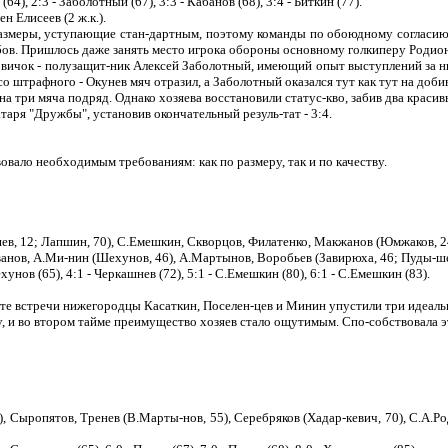
 (64), 2:3 - Заболотный (67), 3:3 - Кабанов (68), 3:4 - Биткин (77).
н Елисеев (2 ж.к.).
азмеры, уступающие стан-дартным, поэтому команды по обоюдному согласию игр
ов. Пришлось даже занять место игрока обороны основному голкиперу Родион
вичок - полузащит-ник Алексей Заболотный, имеющий опыт выступлений за 
 штрафного - Окунев мяч отразил, а Заболотный оказался тут как тут на добив
 три мяча подряд. Однако хозяева восстановили статус-кво, забив два красив
таря "Дружбы", установив окончательный резуль-тат - 3:4.
овало необходимым требованиям: как по размеру, так и по качеству.
в, 12; Лапшин, 70), С.Емешкин, Скворцов, Филатенко, Макжанов (Юмжаков, 24;
ванов, А.Ми-нин (Шехунов, 46), А.Мартынов, Воробьев (Завирюха, 46; Пуды-шев
ехунов (65), 4:1 - Черкашнев (72), 5:1 - С.Емешкин (80), 6:1 - С.Емешкин (83).
юте встречи нижегородцы Касаткин, Поселен-цев и Минин упустили три идеаль
у, и во втором тайме преимущество хозяев стало ощутимым. Спо-собствовала э
, Сыропятов, Тренев (В.Марты-нов, 55), Серебряков (Хадар-кевич, 70), С.А.Ро