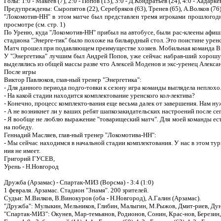
Голы: 1:0 - Макеев (7), 2:0 - Попов (13), 3:0 - Д.Кондратьев (24), 4:0 - Хадаркев
Предупреждены: Сыропятов (22), Серебряков (63), Тренев (65), А.Волков (76) 
"Локомотив-НН" в этом матче был представлен тремя игроками прошлогодн
просмотре (см. стр. 1)
По Уреню, куда "Локомотив-НН" прибыл на автобусе, были рас-клеены афиш
стадиона "Энерге-тик" было похоже на бильярдный стол. Это поистине уренс
Матч прошел при подавляющем преимуществе хозяев. Мобильная команда Ви
У "Энергетика" лучшим был Андрей Попов, уже сейчас набрав-ший хорошую 
выделялись из общей массы разве что Алексей Моденов и экс-уренец Алексан
После игры
Виктор Павлюков, глав-ный тренер "Энергетика":
- Для данного периода подго-товки к сезону игра команды выглядела неплох
- На какой стадии находится комплектование уренского кол-лектива?
- Конечно, процесс комплекто-вания еще весьма далек от завершения. Нам н
- А не возникнет ли у ваших ребят шапкозакидательских настроений после с
- Я вообще не люблю выражение "товарищеский матч". Для моей команды ест
на победу.
Геннадий Масляев, глав-ный тренер "Локомотива-НН":
- Мы сейчас находимся в начальной стадии комплектования. У нас в этом ту
ния не имеет.
Григорий ГУСЕВ,
Урень - Н.Новгород
Дружба (Арзамас) - Спартак-МИ3 (Ворсма) - 3:4 (1:0)
1 февраля. Арзамас. Стадион "Знамя". 200 зрителей.
Судьи: М.Вилков, В.Винокуров (оба - Н.Новгород), А.Галин (Арзамас).
"Дружба": Мулыкин, Мельников, Глибин, Малыгин, М.Рыжов, Дмит-риев, Дуна
"Спартак-МИ3": Окунев, Мар-темьянов, Родионов, Сонин, Крас-нов, Березин, Б