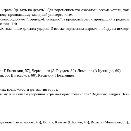
али "де-вять на девять". Для ворсменцев это оказалось весьма кстати, так
ову, проявившему завидный универса-лизм.
нижегородс-кую "Торпедо-Викторию", а прош-лый сезон проведший в родном
ании - 1:0.
ых гола после дальних ударов. И все же ворсменцы вырвали победу на исходе
 Г.Емеш-кин, 57), Черкашнев (А.Груздев, 82), Лимонов (А.Кузнецов, 60).
, 55; В.Рассолов, 60), Касаткин, Поселенцев.
ных возможности для взятия ворот.
тому и не совсем уверенная игра молодого гол-кипера "Водника" Андрея Пет-
дионов (Ти-хомиров, 46), Попов, Квасов (Шкилев, 46), Волков (Малышев, 60),