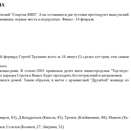
НА
енский "Спартак-МИЗ". А на оставшиеся две путевки претендуют выксунский
нявших первые места в подгруппах. Финал - 14 февраля.
й форвард Сергей Трушкин всего за 16 минут (!) сделал хет-трик, тем самым
ного.
коман-дами. В сезоне-2001 приказала долго жить нижегородская "Тор-педо-
о карьера Сергея в Выксе будет проходить без потрясений и катаклизмов.
вился домой. Таким образом, в матче с арзамасской "Дружбой" команде из
ров, 83), Д.Кондратьев (Квасов, 85), Тренев (Клейменкин, 88), Макеев (Ха-
ов, Селезов (Калачев, 27; Аверкин, 52).