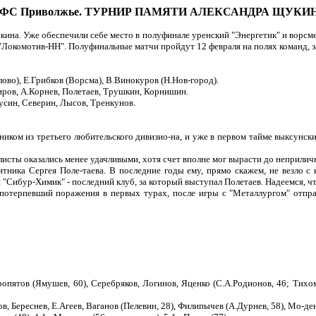
ФС Приволжье. ТУРНИР ПАМЯТИ АЛЕКСАНДРА ЩУКИ
на. Уже обеспечили себе место в полуфинале уренский "Энергетик" и ворсм
"Локомотив-НН". Полуфинальные матчи пройдут 12 февраля на полях команд, за
лово), Е.Грибков (Ворсма), В.Винокуров (Н.Нов-город).
иров, А.Корнев, Полетаев, Трушкин, Корнишин.
син, Северин, Лысов, Тренкунов.
иком из третьего любительского дивизио-на, и уже в первом тайме выксунски
листы оказались менее удачливыми, хотя счет вполне мог вырасти до неприлич
тника Сергея Поле-таева. В последние годы ему, прямо скажем, не везло с 
"Сибур-Химик" - последний клуб, за который выступал Полетаев. Надеемся, чт
потерпевший поражения в первых турах, после игры с "Металлургом" отпра
ропятов (Ямушев, 60), Серебряков, Логинов, Яценко (С.А.Родионов, 46; Тихоми
в, Береснев, Е.Агеев, Ваганов (Пелевин, 28), Филипычев (А.Дурнев, 58), Мо-ден