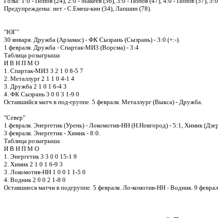
Голы: 1:0 - Попов (24), 2:0 - Макеев (36), 3:0 - Попов (47), 4:0 - Попов (57), 5:
Предупреждены: нет - С.Емеш-кин (34), Лапшин (78).
"ЮГ"
30 января. Дружба (Арзамас) - ФК Сызрань (Сызрань) - 3:0 (+:-).
1 февраля. Дружба - Спартак-МИ3 (Ворсма) - 3:4
Таблица розыгрыша
И В Н П М О
1. Спартак-МИ3 3 2 1 0 8-5 7
2. Металлург 2 1 1 0 4-1 4
3. Дружба 2 1 0 1 6-4 3
4. ФК Сызрань 3 0 0 3 1-9 0
Оставшийся матч в под-группе. 5 февраля. Металлург (Выкса) - Дружба.
"Север"
1 февраля. Энергетик (Урень) - Локомотив-НН (Н.Новгород) - 5:1, Химик (Дзер
3 февраля. Энергетик - Химик - 8:0.
Таблица розыгрыша
И В Н П М О
1. Энергетик 3 3 0 0 15-1 9
2. Химик 2 1 0 1 6-9 3
3. Локомотив-НН 1 0 0 1 1-5 0
4. Водник 2 0 0 2 1-8 0
Оставшиеся матчи в подгруппе. 5 февраля. Ло-комотив-НН - Водник. 9 февра