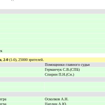
ск
а
,
2-0
(1-0), 25000 зрителей.
Помощники главного судьи
Германчук С.В.(СПБ)
Спирин П.Н.(Сн.)
игра
Осколков А.Н.
игра
Цаплин А.Ю.