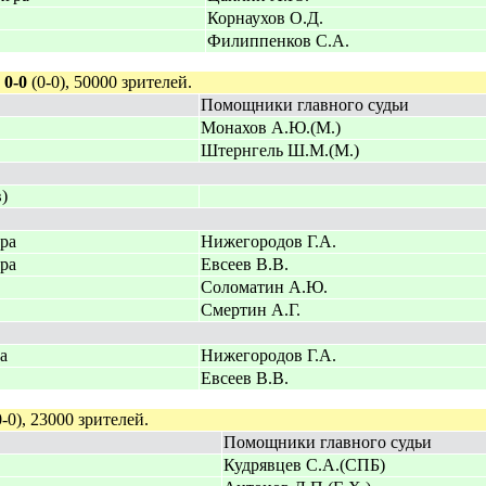
Корнаухов О.Д.
Филиппенков С.А.
,
0-0
(0-0), 50000 зрителей.
Помощники главного судьи
Монахов А.Ю.(М.)
Штернгель Ш.М.(М.)
в)
гра
Нижегородов Г.А.
гра
Евсеев В.В.
Соломатин А.Ю.
Смертин А.Г.
а
Нижегородов Г.А.
Евсеев В.В.
-0), 23000 зрителей.
Помощники главного судьи
Кудрявцев С.А.(СПБ)