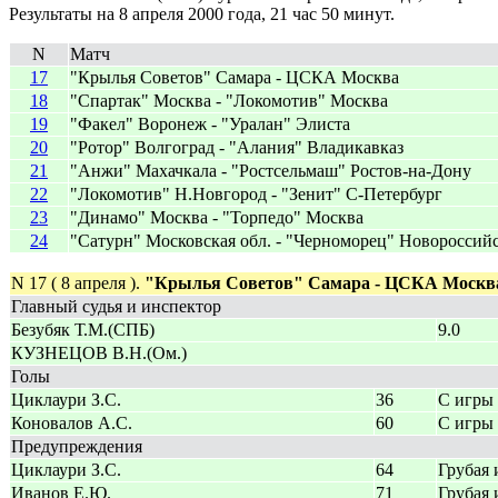
Результаты на 8 апреля 2000 года, 21 час 50 минут.
N
Матч
17
"Крылья Советов" Самара - ЦСКА Москва
18
"Спартак" Москва - "Локомотив" Москва
19
"Факел" Воронеж - "Уралан" Элиста
20
"Ротор" Волгоград - "Алания" Владикавказ
21
"Анжи" Махачкала - "Ростсельмаш" Ростов-на-Дону
22
"Локомотив" Н.Новгород - "Зенит" С-Петербург
23
"Динамо" Москва - "Торпедо" Москва
24
"Сатурн" Московская обл. - "Черноморец" Новороссий
N 17 ( 8 апреля ).
"Крылья Советов" Самара - ЦСКА Москв
Главный судья и инспектор
Безубяк Т.М.(СПБ)
9.0
КУЗНЕЦОВ В.Н.(Ом.)
Голы
Циклаури З.С.
36
С игры
Коновалов А.С.
60
С игры
Предупреждения
Циклаури З.С.
64
Грубая 
Иванов Е.Ю.
71
Грубая 