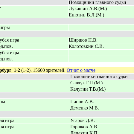
Помощники главного судьи
7
Лукашин А.В.(М.)
Енютин В.Л.(М.)
игры
убая игра
Ширшов Н.В.
д.пов.
Колотовкин С.В.
убая игра
д.пов.
рбург
,
1-2
(1-2), 15600 зрителей.
Отчет о матче
.
Помощники главного судьи
Савчук Г.П.(М.)
Калугин Т.В.(М.)
гры
Панов А.В.
Деменко М.В.
ая игра
Угаров Д.В.
ая игра
Горшков А.В.
Лепехин К.П.