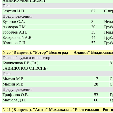
АВВАКУМОВ И.Н.(М.)
Голы
Зазулин И.П.
62
С иг
Предупреждения
Булатов С.А.
8
Нед.
Ахмедов Т.М.
30
Груб
Горбачев А.Н.
35
Нед.
Бескровный А.В.
44
Груб
Юминов С.Н.
57
Груб
N 20 ( 8 апреля ).
"Ротор" Волгоград - "Алания" Владикавка
Главный судья и инспектор
Куличенков Г.В.(Тл.)
8
ЗАВИДОНОВ С.П.(СПБ)
Голы
Мысин М.В.
17
С
Мысин М.В.
28
С
Предупреждения
Трифонов О.В.
53
Г
Матьола Д.Н.
66
Г
N 21 ( 8 апреля ).
"Анжи" Махачкала - "Ростсельмаш" Росто