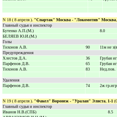
N 18 ( 8 апреля ).
"Спартак" Москва - "Локомотив" Москва
Главный судья и инспектор
Бутенко А.П.(М.)
8.0
БЕЛЯЕВ Ю.И.(М.)
Голы
Тихонов А.В.
90
11м не з(
Предупреждения
Хлестов Д.А.
36
Грубая и
Парфенов Д.В.
65
Грубая и
Тихонов А.В.
83
Нед.пов.
Удаления
Парфенов Д.В.
74
2ж гр.игр
N 19 ( 8 апреля ).
"Факел" Воронеж - "Уралан" Элиста
,
1-1
(0
Главный судья и инспектор
Иванов Н.В.(СПБ)
8.5