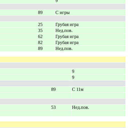
9
89
С игры
25
Грубая игра
35
Нед.пов.
62
Грубая игра
82
Грубая игра
89
Нед.пов.
9
9
89
С 11м
53
Нед.пов.