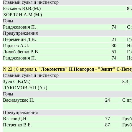
Главный судья и инспектор
Баскаков Ю.В.(М.)
8.
ХОРЛИН А.М.(М.)
Голы
Ранджелович П.
74
С 
Предупреждения
Переменин Д.В.
21
Гр
Гордеев А.Л.
30
Не
Лихобабенко В.В.
51
Гр
Ранджелович П.
74
Не
N 22 ( 8 апреля ).
"Локомотив" Н.Новгород - "Зенит" С-Пете
Главный судья и инспектор
Зуев С.В.(М.)
8.3
ЛАКОМОВ Э.П.(Аз.)
Голы
Василяускас Н.
24
С и
Предупреждения
Власов Д.Н.
77
Груб
Петренко В.Е.
87
Груб