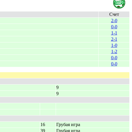
Cчет
2-0
0-0
1-1
2-1
1-0
1-2
0-0
0-0
9
9
16
Грубая игра
39
Грубая игра