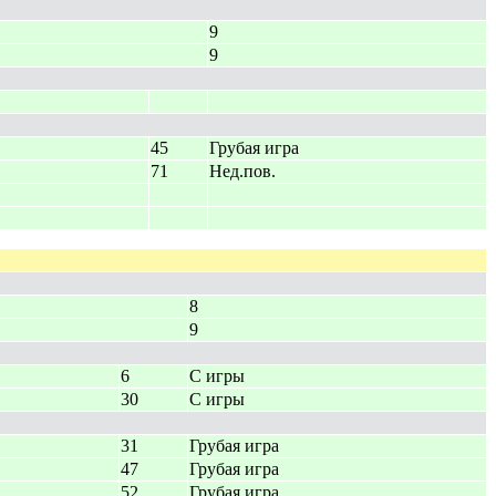
9
9
45
Грубая игра
71
Нед.пов.
8
9
6
С игры
30
С игры
31
Грубая игра
47
Грубая игра
52
Грубая игра