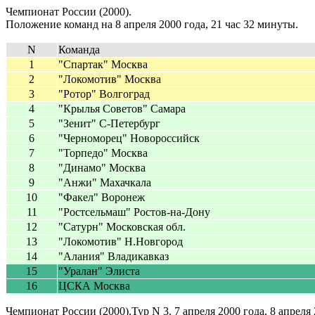
Чемпионат России (2000).
Положение команд на 8 апреля 2000 года, 21 час 32 минуты.
N
Команда
1
"Спартак" Москва
2
"Локомотив" Москва
3
"Ротор" Волгоград
4
"Крылья Советов" Самара
5
"Зенит" С-Петербург
6
"Черноморец" Новороссийск
7
"Торпедо" Москва
8
"Динамо" Москва
9
"Анжи" Махачкала
10
"Факел" Воронеж
11
"Ростсельмаш" Ростов-на-Дону
12
"Сатурн" Московская обл.
13
"Локомотив" Н.Новгород
14
"Алания" Владикавказ
15
"Уралан" Элиста
16
ЦСКА Москва
Чемпионат России (2000).Тур N 3. 7 апреля 2000 года, 8 апреля 