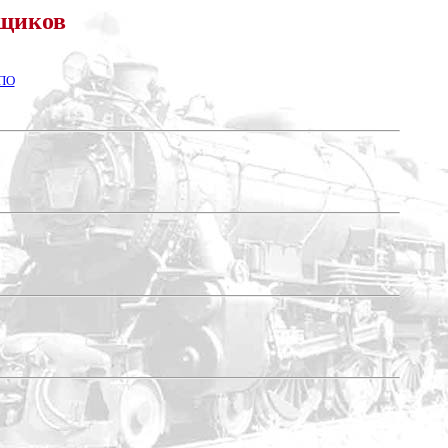
ьщиков
ЕПО