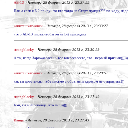
АВ-13
-
Четверг, 28 февраля 2013 г., 23:37:55
Пля, а если я Б-2 приду - то кто тогда на Старт придет??? по-ходу, надо
капитан клюковки
-
Четверг, 28 февраля 2013 г., 23:33:27
я это АВ-13 писал.чтобы он на Б-2 приходил
strongblacky
-
Четверг, 28 февраля 2013 г., 23:30:29
А ты, когда Заряжааааеешь все вмееееееесте, это - первый признак)))))))
капитан клюковки
-
Четверг, 28 февраля 2013 г., 23:29:51
как ты доготался,я тебе письмо с обратным адресом не отправлял:)))
strongblacky
-
Четверг, 28 февраля 2013 г., 23:27:49
Кэп, ты в Череповце, что ли?))))))
Ивица
-
Четверг, 28 февраля 2013 г., 23:27:43