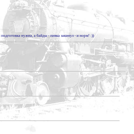
подготовка нужна, а байды - пивка закинул - и норм! :))