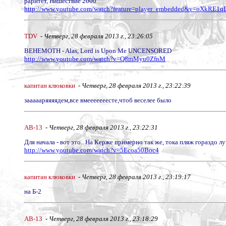
раритет, Нашествие 2000
http://www.youtube.com/watch?feature=player_embedded&v=oXkRE1
TDV
-
Четверг, 28 февраля 2013 г., 23:26:05
BEHEMOTH - Alas, Lord is Upon Me UNCENSORED
http://www.youtube.com/watch?v=Q8mMyu0ZfnM
капитан клюковки
-
Четверг, 28 февраля 2013 г., 23:22:39
заааааряяяядем,все вмееееееесте,чтоб веселее было
АВ-13
-
Четверг, 28 февраля 2013 г., 23:22:31
Для начала - вот это.. На Керже примерно так же, тока пляж гораздо лу
http://www.youtube.com/watch?v=5Ecoa50Boc4
капитан клюковки
-
Четверг, 28 февраля 2013 г., 23:19:17
на Б-2
АВ-13
-
Четверг, 28 февраля 2013 г., 23:18:29