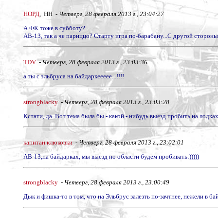
НОРД
, НН -
Четверг, 28 февраля 2013 г., 23:04:27
А ФК тоже в субботу?
АВ-13, так а че париццо? Старту игра по-барабану...С другой стороны, 
TDV
-
Четверг, 28 февраля 2013 г., 23:03:36
а ты с эльбруса на байдаркеееее...!!!!
strongblacky
-
Четверг, 28 февраля 2013 г., 23:03:28
Кстати, да. Вот тема была бы - какой - нибудь выезд пробить на лодк
капитан клюковки
-
Четверг, 28 февраля 2013 г., 23:02:01
АВ-13,на байдарках, мы выезд по области будем пробивать:)))))
strongblacky
-
Четверг, 28 февраля 2013 г., 23:00:49
Дык и фишка-то в том, что на Эльбрус залезть по-зачтнее, нежели в ба