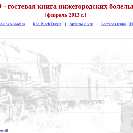
- гостевая книга нижегородских болел
[февраль 2013 г.]
w.loko.nnov.ru
|
Red-Black Divers
|
Архивы книги
|
Гостевая книга Д
ом)))