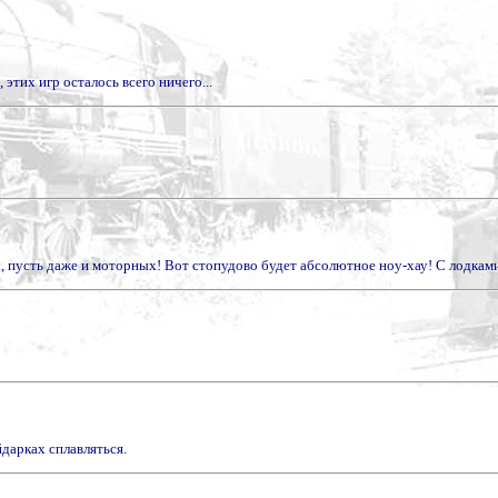
этих игр осталось всего ничего...
ах, пусть даже и моторных! Вот стопудово будет абсолютное ноу-хау! С лодкам
йдарках сплавляться.