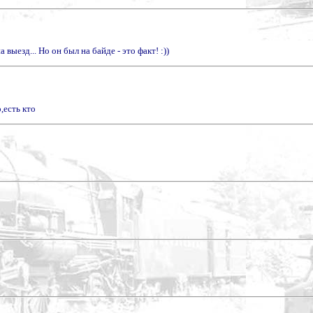
выезд... Но он был на байде - это факт! :))
,есть кто