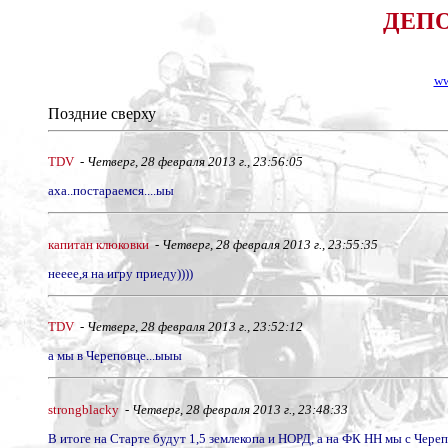
ДЕПО 
ww
Поздние сверху
TDV
-
Четверг, 28 февраля 2013 г., 23:56:05
аха..постараемся....ыы
капитан клюковки
-
Четверг, 28 февраля 2013 г., 23:55:35
нееее,я на игру приеду))))
TDV
-
Четверг, 28 февраля 2013 г., 23:52:12
а мы в Череповце...ыыы
strongblacky
-
Четверг, 28 февраля 2013 г., 23:48:33
В итоге на Старте будут 1,5 землекопа и НОРД, а на ФК НН мы с Череп