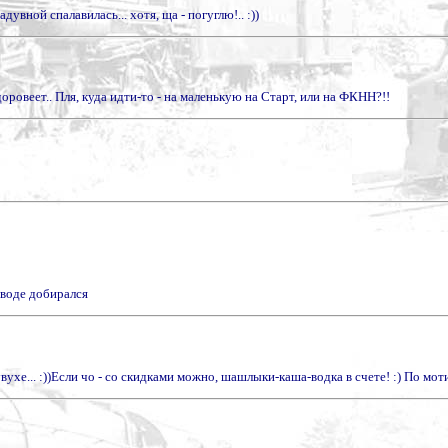
увной спалавилась... хотя, ща - погуглю!.. :))
оровеет.. Пля, куда идти-то - на маленькую на Старт, или на ФКНН?!!
 воде добирался
ухе... :))Если чо - со скидками можно, шашлыки-каша-водка в счете! :) По мо