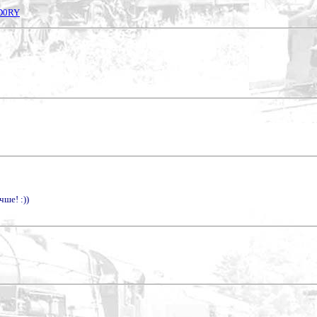
qD0RY
чше! :))