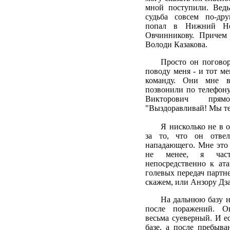
мной поступили. Ведь
судьба совсем по-дру
попал в Нижний Но
Овчинникову. Причем 
Володи Казакова.
Просто он погово
поводу меня - и тот ме
команду. Они мне в
позвонили по телефон
Викторович пря
"Выздоравливай! Мы те
Я нисколько не в 
за то, что он отве
нападающего. Мне это
не менее, я часте
непосредственно к ат
голевых передач партн
скажем, или Анзору Дз
На дальнюю базу н
после поражений. Ов
весьма суеверный. И е
базе, а после пребыв