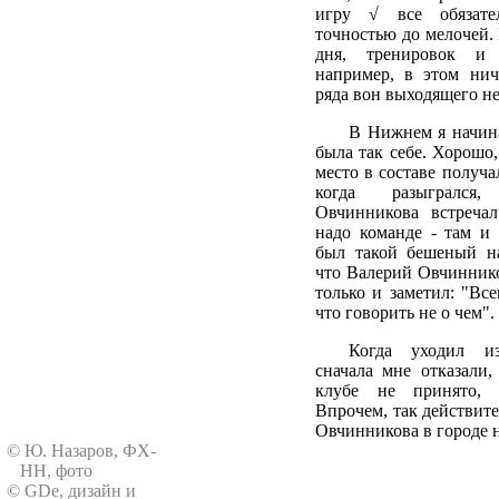
игру √ все обязате
точностью до мелочей.
дня, тренировок и
например, в этом нич
ряда вон выходящего н
В Нижнем я начина
была так себе. Хорошо,
место в составе получа
когда разыгрался
Овчинникова встреча
надо команде - там и
был такой бешеный на
что Валерий Овчиннико
только и заметил: "Все
что говорить не о чем".
Когда уходил из
сначала мне отказали,
клубе не принято, 
Впрочем, так действите
Овчинникова в городе 
© Ю. Назаров, ФХ-
НН, фото
© GDe, дизайн и